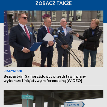
ZOBACZ TAKŻE
BIAŁYSTOK
Bezpartyjni Samorządowcy przedstawili plany
wyborcze i inicjatywę referendalną [WIDEO]