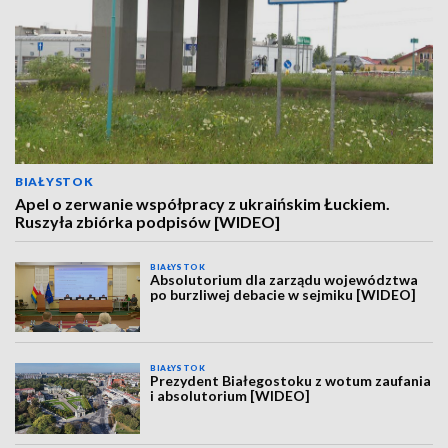
BIAŁYSTOK
Apel o zerwanie współpracy z ukraińskim Łuckiem.
Ruszyła zbiórka podpisów [WIDEO]
BIAŁYSTOK
Absolutorium dla zarządu województwa
po burzliwej debacie w sejmiku [WIDEO]
BIAŁYSTOK
Prezydent Białegostoku z wotum zaufania
i absolutorium [WIDEO]