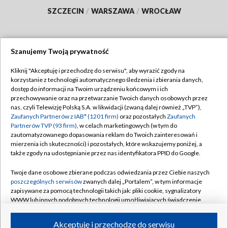
SZCZECIN
/
WARSZAWA
/
WROCŁAW
Szanujemy Twoją prywatność
Dołącz do nas:
Kliknij "Akceptuję i przechodzę do serwisu", aby wyrazić zgody na
korzystanie z technologii automatycznego śledzenia i zbierania danych,
TVP
dostęp do informacji na Twoim urządzeniu końcowym i ich
Abonament TVP
przechowywanie oraz na przetwarzanie Twoich danych osobowych przez
Regulamin TVP
nas, czyli Telewizję Polską S.A. w likwidacji (zwaną dalej również „TVP”),
Emisja w TVP
Polityka prywatności
Zaufanych Partnerów z IAB* (1201 firm)
oraz pozostałych
Zaufanych
Partnerów TVP (93 firm)
, w celach marketingowych (w tym do
Centrum informacji TVP
Moje zgody
zautomatyzowanego dopasowania reklam do Twoich zainteresowań i
mierzenia ich skuteczności) i pozostałych, które wskazujemy poniżej, a
Naziemna Telewizja Cyfrowa
Pomoc
także zgody na udostępnianie przez nas identyfikatora PPID do Google.
Sklep TVP
Biuro reklamy
Twoje dane osobowe zbierane podczas odwiedzania przez Ciebie naszych
Rada Programowa
Kontakt
poszczególnych serwisów
zwanych dalej „Portalem”, w tym informacje
zapisywane za pomocą technologii takich jak: pliki cookie, sygnalizatory
System NOS
WWW lub innych podobnych technologii umożliwiających świadczenie
dopasowanych i bezpiecznych usług, personalizację treści oraz reklam,
Informacje o nadawcy
Kanały
udostępnianie funkcji mediów społecznościowych oraz analizowanie
Akceptuję i przechodzę do serwisu
ruchu w Internecie.