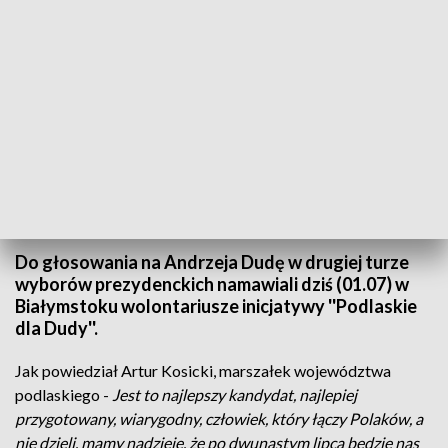
Przed wyborami/fot. TVP3 Białystok
Do głosowania na Andrzeja Dudę w drugiej turze
wyborów prezydenckich namawiali dziś (01.07) w
Białymstoku wolontariusze inicjatywy ''Podlaskie
dla Dudy''.
Jak powiedział Artur Kosicki, marszałek województwa
podlaskiego -
Jest to najlepszy kandydat, najlepiej
przygotowany, wiarygodny, człowiek, który łączy Polaków, a
nie dzieli. mamy nadzieję, że po dwunastym lipca będzie nas