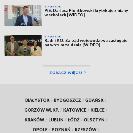
BIAŁYSTOK
PiS: Dariusz Piontkowski krytykuje zmiany
w szkołach [WIDEO]
BIAŁYSTOK
Radni KO: Zarząd województwa zasługuje
na wotum zaufania [WIDEO]
ZOBACZ WIĘCEJ
BIAŁYSTOK
/
BYDGOSZCZ
/
GDAŃSK
/
GORZÓW WLKP.
/
KATOWICE
/
KIELCE
/
KRAKÓW
/
LUBLIN
/
ŁÓDŹ
/
OLSZTYN
/
OPOLE
/
POZNAŃ
/
RZESZÓW
/