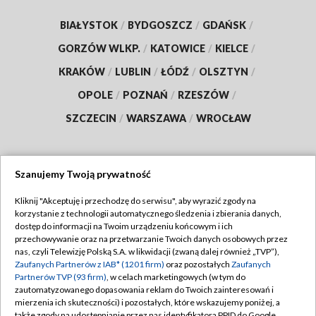
BIAŁYSTOK
/
BYDGOSZCZ
/
GDAŃSK
/
GORZÓW WLKP.
/
KATOWICE
/
KIELCE
/
KRAKÓW
/
LUBLIN
/
ŁÓDŹ
/
OLSZTYN
/
OPOLE
/
POZNAŃ
/
RZESZÓW
/
SZCZECIN
/
WARSZAWA
/
WROCŁAW
Szanujemy Twoją prywatność
Dołącz do nas:
Kliknij "Akceptuję i przechodzę do serwisu", aby wyrazić zgody na
korzystanie z technologii automatycznego śledzenia i zbierania danych,
TVP
dostęp do informacji na Twoim urządzeniu końcowym i ich
Abonament TVP
przechowywanie oraz na przetwarzanie Twoich danych osobowych przez
Regulamin TVP
nas, czyli Telewizję Polską S.A. w likwidacji (zwaną dalej również „TVP”),
Emisja w TVP
Polityka prywatności
Zaufanych Partnerów z IAB* (1201 firm)
oraz pozostałych
Zaufanych
Partnerów TVP (93 firm)
, w celach marketingowych (w tym do
Centrum informacji TVP
Moje zgody
zautomatyzowanego dopasowania reklam do Twoich zainteresowań i
mierzenia ich skuteczności) i pozostałych, które wskazujemy poniżej, a
Naziemna Telewizja Cyfrowa
Pomoc
także zgody na udostępnianie przez nas identyfikatora PPID do Google.