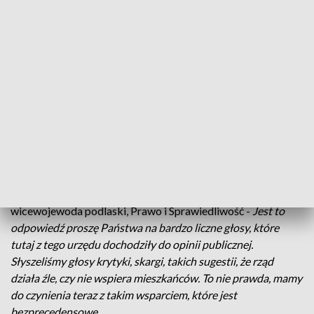
Mariusz Gromko, senator, Prawo i Sprawiedliwość -
W
oświatę, w infrastrukturę, ale też będzie można wykorzystać
jako wkład własny do jakiś większych projektów i w ten
sposób można lewarować tę kwotę, w przypadku
Białegostoku mówimy tu o kwocie prawie 40 milionów
złotych.
W przypadku Białegostoku kwotę tę wyliczono według
algorytmu, który brał pod uwagę wielkość budżetu miasta i
zamożność danego samorządu. Do budżetów dużych miast
pójdzie po kilkadziesiąt milionów złotych, do najmniejszych
gmin minimum pół miliona. Jak powiedział Tomasz Madras,
wicewojewoda podlaski, Prawo i Sprawiedliwość -
Jest to
odpowiedź proszę Państwa na bardzo liczne głosy, które
tutaj z tego urzędu dochodziły do opinii publicznej.
Słyszeliśmy głosy krytyki, skargi, takich sugestii, że rząd
działa źle, czy nie wspiera mieszkańców. To nie prawda, mamy
do czynienia teraz z takim wsparciem, które jest
bezprecedensowe.