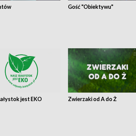
ntów
Gość "Obiektywu"
iałystok jest EKO
Zwierzaki od A do Ż