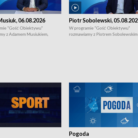
usiuk, 06.08.2026
Piotr Sobolewski, 05.08.20
mie "Gość Obiektywu"
W programie "Gość Obiektywu"
my z Adamem Musiukiem,
rozmawiamy z Piotrem Sobolewskim
m wojewódzkim konserwatorem
Towarzystwa Amickus o możliwości
o kondycji zabytków w regionie
wsparcia osób dotkniętych przemocą
 wniosków na prace
działaniu Ośrodka Pomocy Osobom
torskie.
Pokrzywdzonym Przestępstwem.
Pogoda