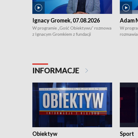
Ignacy Gromek, 07.08.2026
Adam M
W programie „Gość Obiektywu” rozmowa
W progra
z Ignacym Gromkiem z fundacji
rozmawia
"Przystanek Autyzm" o opiece dorosłych
podlaski
osób autystycznych oraz potrzebie
zabytków 
dziennej i całodobowej opieki.
i naborze
konserwa
INFORMACJE
Obiektyw
Sport