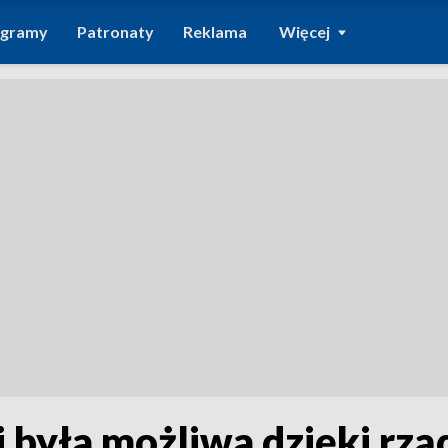
ogramy
Patronaty
Reklama
Więcej
i była możliwa dzięki r