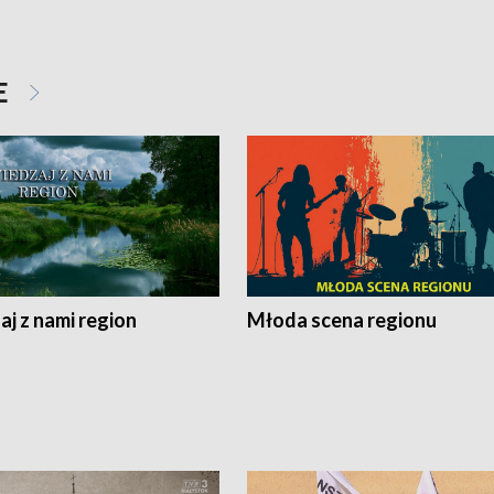
E
j z nami region
Młoda scena regionu