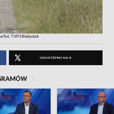
a/fot. TVP3 Białystok
UDOSTĘPNIJ NA X
OGRAMÓW