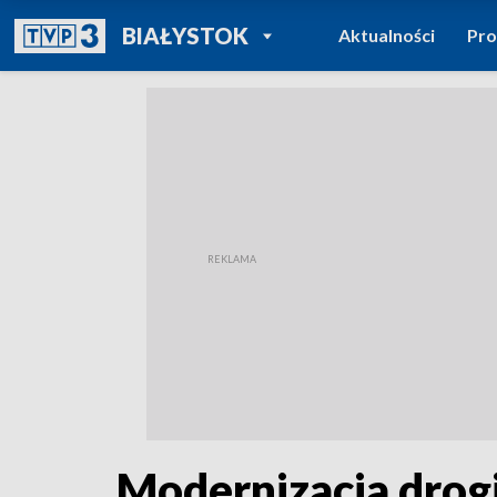
POWRÓT DO
BIAŁYSTOK
Aktualności
Pr
TVP REGIONY
Modernizacja drog