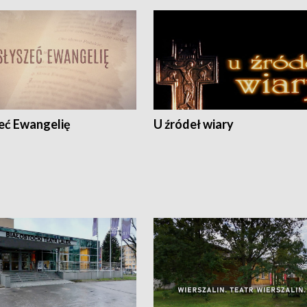
eć Ewangelię
U źródeł wiary