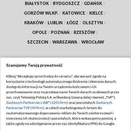
BIAŁYSTOK
/
BYDGOSZCZ
/
GDAŃSK
/
GORZÓW WLKP.
/
KATOWICE
/
KIELCE
/
KRAKÓW
/
LUBLIN
/
ŁÓDŹ
/
OLSZTYN
/
OPOLE
/
POZNAŃ
/
RZESZÓW
/
SZCZECIN
/
WARSZAWA
/
WROCŁAW
Szanujemy Twoją prywatność
Dołącz do nas:
Kliknij "Akceptuję i przechodzę do serwisu", aby wyrazić zgody na
korzystanie z technologii automatycznego śledzenia i zbierania danych,
TVP
dostęp do informacji na Twoim urządzeniu końcowym i ich
Abonament TVP
przechowywanie oraz na przetwarzanie Twoich danych osobowych przez
Regulamin TVP
nas, czyli Telewizję Polską S.A. w likwidacji (zwaną dalej również „TVP”),
Emisja w TVP
Polityka prywatności
Zaufanych Partnerów z IAB* (1201 firm)
oraz pozostałych
Zaufanych
Partnerów TVP (93 firm)
, w celach marketingowych (w tym do
Centrum informacji TVP
Moje zgody
zautomatyzowanego dopasowania reklam do Twoich zainteresowań i
mierzenia ich skuteczności) i pozostałych, które wskazujemy poniżej, a
Naziemna Telewizja Cyfrowa
Pomoc
także zgody na udostępnianie przez nas identyfikatora PPID do Google.
Sklep TVP