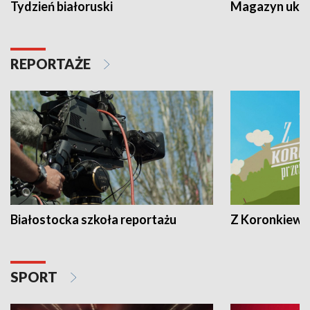
Tydzień białoruski
Magazyn ukra
REPORTAŻE
Białostocka szkoła reportażu
Z Koronkiewic
SPORT