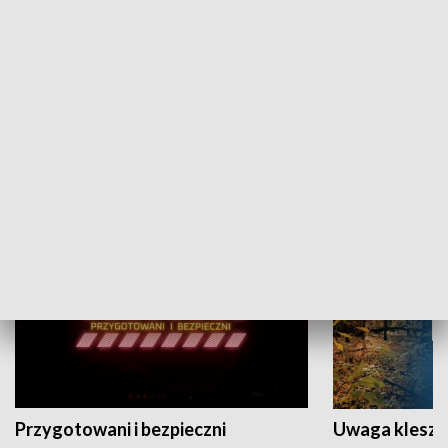
Grajmy Swoje
Białostocki Te
NAUKA I EDUKACJA
Przygotowani i bezpieczni
Uwaga kleszc