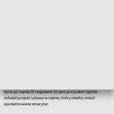
Powiat siemiatycki odwiedził kandydat ludowców na prezydenta Władysław
Kosiniak-Kamysz/Fot. arch. TVP Białystok
O emeryturze bez podatków między innymi mówił
dziś w Korycinach, w powiecie siemiatyckim,
kandydat ludowców na prezydenta Władysław
Kosiniak-Kamysz.
Zdaniem Władysława Kosiniaka emeryci swój podatek w
życiu już zapłacili i zapewnił, że jako prezydent będzie,
składał projekt ustawy w sejmie, który miałby znieść
opodatkowanie emerytur.