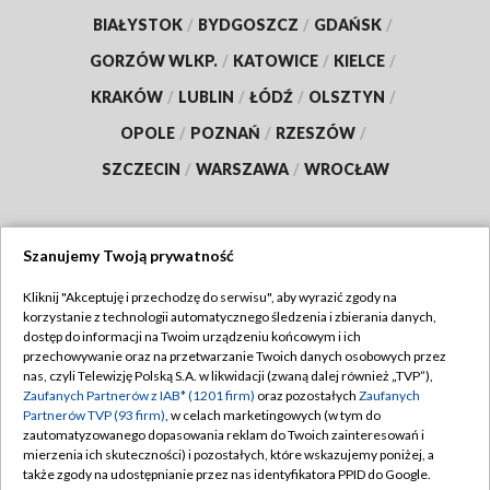
BIAŁYSTOK
/
BYDGOSZCZ
/
GDAŃSK
/
GORZÓW WLKP.
/
KATOWICE
/
KIELCE
/
KRAKÓW
/
LUBLIN
/
ŁÓDŹ
/
OLSZTYN
/
OPOLE
/
POZNAŃ
/
RZESZÓW
/
SZCZECIN
/
WARSZAWA
/
WROCŁAW
Szanujemy Twoją prywatność
Dołącz do nas:
Kliknij "Akceptuję i przechodzę do serwisu", aby wyrazić zgody na
korzystanie z technologii automatycznego śledzenia i zbierania danych,
TVP
dostęp do informacji na Twoim urządzeniu końcowym i ich
Abonament TVP
przechowywanie oraz na przetwarzanie Twoich danych osobowych przez
Regulamin TVP
nas, czyli Telewizję Polską S.A. w likwidacji (zwaną dalej również „TVP”),
Emisja w TVP
Polityka prywatności
Zaufanych Partnerów z IAB* (1201 firm)
oraz pozostałych
Zaufanych
Partnerów TVP (93 firm)
, w celach marketingowych (w tym do
Centrum informacji TVP
Moje zgody
zautomatyzowanego dopasowania reklam do Twoich zainteresowań i
mierzenia ich skuteczności) i pozostałych, które wskazujemy poniżej, a
Naziemna Telewizja Cyfrowa
Pomoc
także zgody na udostępnianie przez nas identyfikatora PPID do Google.