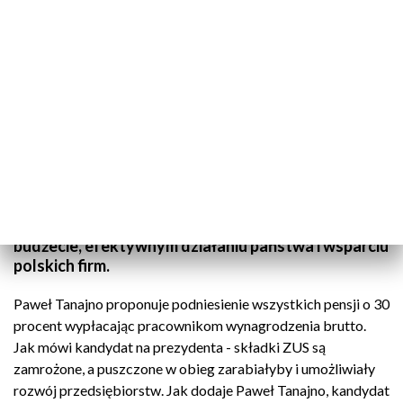
fot. TVP3 Białystok
Z mieszkańcami Białegostoku spotkał się dziś
(23.06.) bezpartyjny kandydat na prezydenta
Paweł Tanajno. Mówił o szukaniu oszczędności w
budżecie, efektywnym działaniu państwa i wsparciu
polskich firm.
Paweł Tanajno proponuje podniesienie wszystkich pensji o 30
procent wypłacając pracownikom wynagrodzenia brutto.
Jak mówi kandydat na prezydenta - składki ZUS są
zamrożone, a puszczone w obieg zarabiałyby i umożliwiały
rozwój przedsiębiorstw. Jak dodaje Paweł Tanajno, kandydat