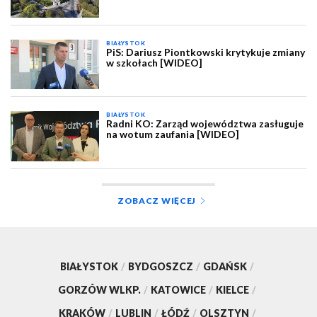
BIAŁYSTOK
PiS: Dariusz Piontkowski krytykuje zmiany
w szkołach [WIDEO]
BIAŁYSTOK
Radni KO: Zarząd województwa zasługuje
na wotum zaufania [WIDEO]
ZOBACZ WIĘCEJ
BIAŁYSTOK
/
BYDGOSZCZ
/
GDAŃSK
/
GORZÓW WLKP.
/
KATOWICE
/
KIELCE
/
KRAKÓW
/
LUBLIN
/
ŁÓDŹ
/
OLSZTYN
/