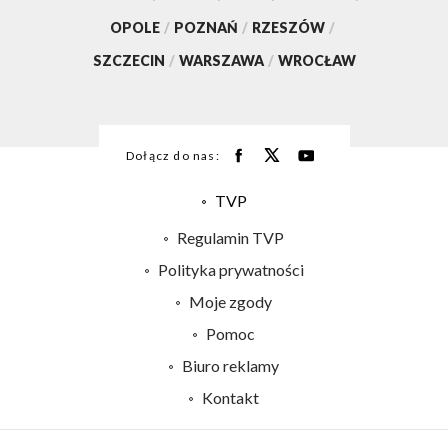
OPOLE
/
POZNAŃ
/
RZESZÓW
/
SZCZECIN
/
WARSZAWA
/
WROCŁAW
Dołącz do nas:
TVP
Abonament TVP
Regulamin TVP
Emisja w TVP
Polityka prywatności
Centrum informacji TVP
Moje zgody
Naziemna Telewizja Cyfrowa
Pomoc
Sklep TVP
Biuro reklamy
Rada Programowa
Kontakt
System NOS