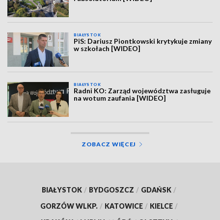
BIAŁYSTOK
PiS: Dariusz Piontkowski krytykuje zmiany
w szkołach [WIDEO]
BIAŁYSTOK
Radni KO: Zarząd województwa zasługuje
na wotum zaufania [WIDEO]
ZOBACZ WIĘCEJ
BIAŁYSTOK
/
BYDGOSZCZ
/
GDAŃSK
/
GORZÓW WLKP.
/
KATOWICE
/
KIELCE
/