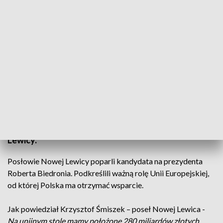
Przed wyborami prezydenckimi/fot. TVP3 Białystok
Wyścig o prezydencki fotel. W Białymstoku wizję
kraju po wyborach zaprezentowali posłowie Nowej
Lewicy.
Posłowie Nowej Lewicy poparli kandydata na prezydenta
Roberta Biedronia. Podkreślili ważną rolę Unii Europejskiej,
od której Polska ma otrzymać wsparcie.
Jak powiedział Krzysztof Śmiszek – poseł Nowej Lewica -
Na unijnym stole mamy położone 280 miliardów złotych