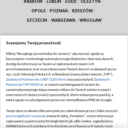
KRAKÓW
/
LUBLIN
/
ŁÓDŹ
/
OLSZTYN
/
OPOLE
/
POZNAŃ
/
RZESZÓW
/
SZCZECIN
/
WARSZAWA
/
WROCŁAW
Szanujemy Twoją prywatność
Dołącz do nas:
Kliknij "Akceptuję i przechodzę do serwisu", aby wyrazić zgody na
korzystanie z technologii automatycznego śledzenia i zbierania danych,
TVP
dostęp do informacji na Twoim urządzeniu końcowym i ich
Abonament TVP
przechowywanie oraz na przetwarzanie Twoich danych osobowych przez
Regulamin TVP
nas, czyli Telewizję Polską S.A. w likwidacji (zwaną dalej również „TVP”),
Emisja w TVP
Polityka prywatności
Zaufanych Partnerów z IAB* (1201 firm)
oraz pozostałych
Zaufanych
Partnerów TVP (93 firm)
, w celach marketingowych (w tym do
Centrum informacji TVP
Moje zgody
zautomatyzowanego dopasowania reklam do Twoich zainteresowań i
mierzenia ich skuteczności) i pozostałych, które wskazujemy poniżej, a
Naziemna Telewizja Cyfrowa
Pomoc
także zgody na udostępnianie przez nas identyfikatora PPID do Google.
Sklep TVP
Biuro reklamy
Twoje dane osobowe zbierane podczas odwiedzania przez Ciebie naszych
Rada Programowa
Kontakt
poszczególnych serwisów
zwanych dalej „Portalem”, w tym informacje
zapisywane za pomocą technologii takich jak: pliki cookie, sygnalizatory
System NOS
WWW lub innych podobnych technologii umożliwiających świadczenie