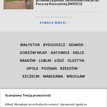
przemierzą ponad 160 kilometrów przez
Puszczę Knyszyńską [WIDEO]
ZOBACZ WIĘCEJ
BIAŁYSTOK
/
BYDGOSZCZ
/
GDAŃSK
/
GORZÓW WLKP.
/
KATOWICE
/
KIELCE
/
KRAKÓW
/
LUBLIN
/
ŁÓDŹ
/
OLSZTYN
/
OPOLE
/
POZNAŃ
/
RZESZÓW
/
SZCZECIN
/
WARSZAWA
/
WROCŁAW
Szanujemy Twoją prywatność
Dołącz do nas:
Kliknij "Akceptuję i przechodzę do serwisu", aby wyrazić zgody na