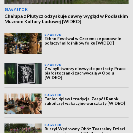
BIAŁYSTOK
Chałupa z Plutycz odzyskuje dawny wygląd w Podlaskim
Muzeum Kultury Ludowej [WIDEO]
BIAŁYSTOK
Ethno Festiwal w Czeremsze ponownie
połączył miłośników folku [WIDEO]
BIAŁYSTOK
Z winyli tworzy niezwykłe portrety. Prace
białostoczanki zachwycają w Opolu
[WIDEO]
BIAŁYSTOK
Taniec, śpiew i tradycja. Zespół Ranok
zakończył wakacyjne warsztaty [WIDEO]
BIAŁYSTOK
Ruszył Wędrowny Obóz Teatralny. Dzieci