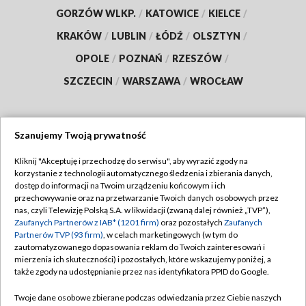
GORZÓW WLKP.
/
KATOWICE
/
KIELCE
/
KRAKÓW
/
LUBLIN
/
ŁÓDŹ
/
OLSZTYN
/
OPOLE
/
POZNAŃ
/
RZESZÓW
/
SZCZECIN
/
WARSZAWA
/
WROCŁAW
Szanujemy Twoją prywatność
Dołącz do nas:
Kliknij "Akceptuję i przechodzę do serwisu", aby wyrazić zgody na
korzystanie z technologii automatycznego śledzenia i zbierania danych,
TVP
dostęp do informacji na Twoim urządzeniu końcowym i ich
Abonament TVP
przechowywanie oraz na przetwarzanie Twoich danych osobowych przez
Regulamin TVP
nas, czyli Telewizję Polską S.A. w likwidacji (zwaną dalej również „TVP”),
Emisja w TVP
Polityka prywatności
Zaufanych Partnerów z IAB* (1201 firm)
oraz pozostałych
Zaufanych
Partnerów TVP (93 firm)
, w celach marketingowych (w tym do
Centrum informacji TVP
Moje zgody
zautomatyzowanego dopasowania reklam do Twoich zainteresowań i
mierzenia ich skuteczności) i pozostałych, które wskazujemy poniżej, a
Naziemna Telewizja Cyfrowa
Pomoc
także zgody na udostępnianie przez nas identyfikatora PPID do Google.
Sklep TVP
Biuro reklamy
Twoje dane osobowe zbierane podczas odwiedzania przez Ciebie naszych