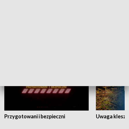
Grajmy Swoje
Białostocki Te
NAUKA I EDUKACJA
Przygotowani i bezpieczni
Uwaga kleszc