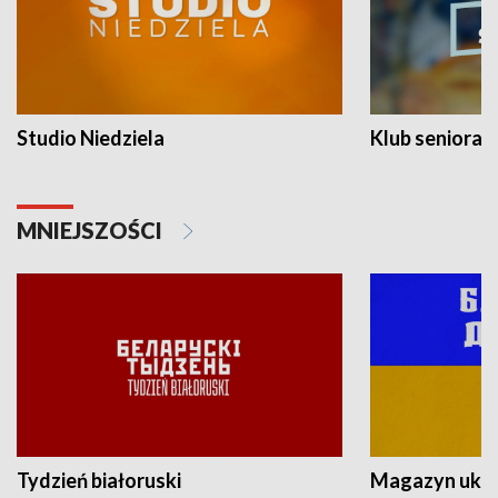
Studio Niedziela
Klub seniora
MNIEJSZOŚCI
Tydzień białoruski
Magazyn ukra