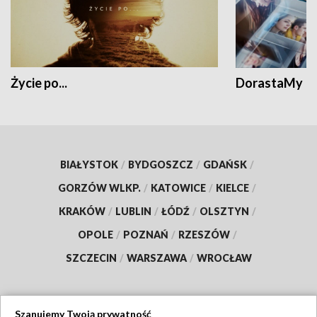
Życie po...
DorastaMy
BIAŁYSTOK
/
BYDGOSZCZ
/
GDAŃSK
/
GORZÓW WLKP.
/
KATOWICE
/
KIELCE
/
KRAKÓW
/
LUBLIN
/
ŁÓDŹ
/
OLSZTYN
/
OPOLE
/
POZNAŃ
/
RZESZÓW
/
SZCZECIN
/
WARSZAWA
/
WROCŁAW
Szanujemy Twoją prywatność