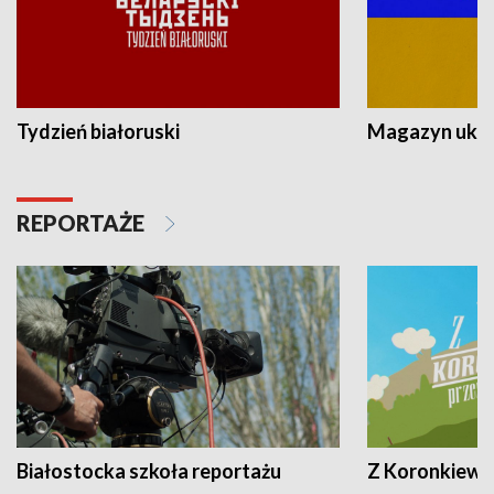
Tydzień białoruski
Magazyn ukra
REPORTAŻE
Białostocka szkoła reportażu
Z Koronkiewic