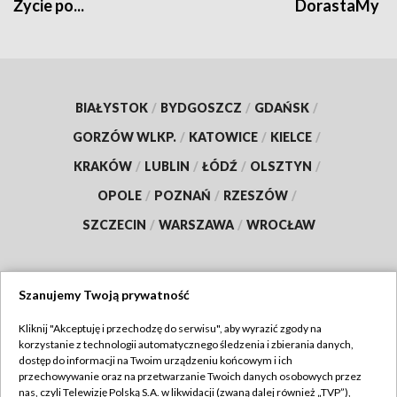
Życie po...
DorastaMy
BIAŁYSTOK
/
BYDGOSZCZ
/
GDAŃSK
/
GORZÓW WLKP.
/
KATOWICE
/
KIELCE
/
KRAKÓW
/
LUBLIN
/
ŁÓDŹ
/
OLSZTYN
/
OPOLE
/
POZNAŃ
/
RZESZÓW
/
SZCZECIN
/
WARSZAWA
/
WROCŁAW
Szanujemy Twoją prywatność
Dołącz do nas:
Kliknij "Akceptuję i przechodzę do serwisu", aby wyrazić zgody na
korzystanie z technologii automatycznego śledzenia i zbierania danych,
TVP
dostęp do informacji na Twoim urządzeniu końcowym i ich
Abonament TVP
przechowywanie oraz na przetwarzanie Twoich danych osobowych przez
Regulamin TVP
nas, czyli Telewizję Polską S.A. w likwidacji (zwaną dalej również „TVP”),