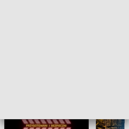
KULTURA I SZTUKA
Grajmy Swoje
Białostocki Te
NAUKA I EDUKACJA