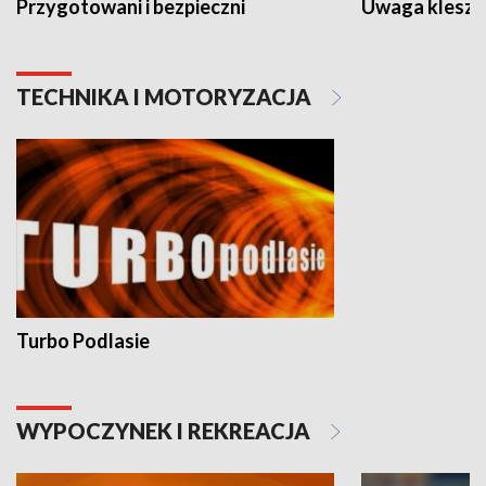
Przygotowani i bezpieczni
Uwaga kleszc
TECHNIKA I MOTORYZACJA
Turbo Podlasie
WYPOCZYNEK I REKREACJA