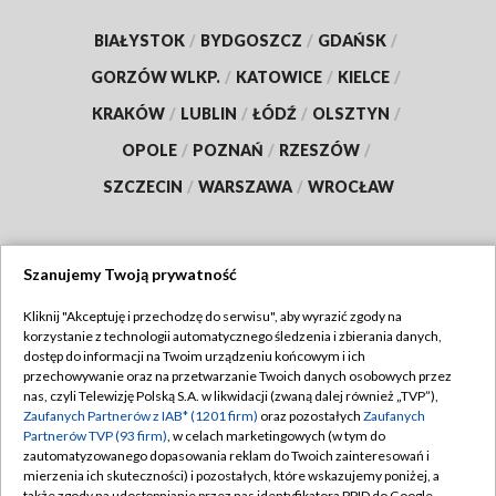
BIAŁYSTOK
/
BYDGOSZCZ
/
GDAŃSK
/
GORZÓW WLKP.
/
KATOWICE
/
KIELCE
/
KRAKÓW
/
LUBLIN
/
ŁÓDŹ
/
OLSZTYN
/
OPOLE
/
POZNAŃ
/
RZESZÓW
/
SZCZECIN
/
WARSZAWA
/
WROCŁAW
Szanujemy Twoją prywatność
Dołącz do nas:
Kliknij "Akceptuję i przechodzę do serwisu", aby wyrazić zgody na
korzystanie z technologii automatycznego śledzenia i zbierania danych,
TVP
dostęp do informacji na Twoim urządzeniu końcowym i ich
Abonament TVP
przechowywanie oraz na przetwarzanie Twoich danych osobowych przez
Regulamin TVP
nas, czyli Telewizję Polską S.A. w likwidacji (zwaną dalej również „TVP”),
Emisja w TVP
Polityka prywatności
Zaufanych Partnerów z IAB* (1201 firm)
oraz pozostałych
Zaufanych
Partnerów TVP (93 firm)
, w celach marketingowych (w tym do
Centrum informacji TVP
Moje zgody
zautomatyzowanego dopasowania reklam do Twoich zainteresowań i
mierzenia ich skuteczności) i pozostałych, które wskazujemy poniżej, a
Naziemna Telewizja Cyfrowa
Pomoc
także zgody na udostępnianie przez nas identyfikatora PPID do Google.