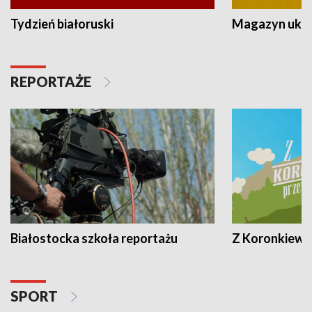
Tydzień białoruski
Magazyn ukra
REPORTAŻE
Białostocka szkoła reportażu
Z Koronkiewic
SPORT