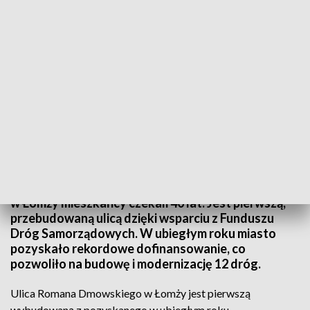
Na kompleksowe wyremontowanie ulicy Dmowskiego w Łomży mieszkańcy
czekali 40 lat/fot. TVP3 Białystok
Nowa nawierzchnia, do tego chodniki, progi
zwalniające i 68 miejsc parkingowych – na
kompleksowe wyremontowanie ulicy Dmowskiego
w Łomży mieszkańcy czekali 40 lat. Jest pierwszą,
przebudowaną ulicą dzięki wsparciu z Funduszu
Dróg Samorządowych. W ubiegłym roku miasto
pozyskało rekordowe dofinansowanie, co
pozwoliło na budowę i modernizację 12 dróg.
Ulica Romana Dmowskiego w Łomży jest pierwszą
wybudowaną z pozyskanego w ubiegłym roku