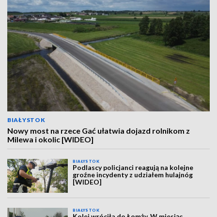
BIAŁYSTOK
Nowy most na rzece Gać ułatwia dojazd rolnikom z
Milewa i okolic [WIDEO]
BIAŁYSTOK
Podlascy policjanci reagują na kolejne
groźne incydenty z udziałem hulajnóg
[WIDEO]
BIAŁYSTOK
Kolej wróciła do Łomży. W miesiąc