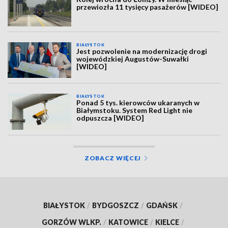
przewiozła 11 tysięcy pasażerów [WIDEO]
BIAŁYSTOK
Jest pozwolenie na modernizację drogi
wojewódzkiej Augustów-Suwałki
[WIDEO]
BIAŁYSTOK
Ponad 5 tys. kierowców ukaranych w
Białymstoku. System Red Light nie
odpuszcza [WIDEO]
ZOBACZ WIĘCEJ
BIAŁYSTOK
/
BYDGOSZCZ
/
GDAŃSK
/
GORZÓW WLKP.
/
KATOWICE
/
KIELCE
/