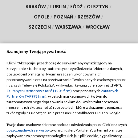
KRAKÓW
/
LUBLIN
/
ŁÓDŹ
/
OLSZTYN
/
OPOLE
/
POZNAŃ
/
RZESZÓW
/
SZCZECIN
/
WARSZAWA
/
WROCŁAW
Szanujemy Twoją prywatność
Dołącz do nas:
Kliknij "Akceptuję i przechodzę do serwisu", aby wyrazić zgody na
korzystanie z technologii automatycznego śledzenia i zbierania danych,
TVP
dostęp do informacji na Twoim urządzeniu końcowym i ich
Abonament TVP
przechowywanie oraz na przetwarzanie Twoich danych osobowych przez
Regulamin TVP
nas, czyli Telewizję Polską S.A. w likwidacji (zwaną dalej również „TVP”),
Emisja w TVP
Polityka prywatności
Zaufanych Partnerów z IAB* (1201 firm)
oraz pozostałych
Zaufanych
Partnerów TVP (93 firm)
, w celach marketingowych (w tym do
Centrum informacji TVP
Moje zgody
zautomatyzowanego dopasowania reklam do Twoich zainteresowań i
mierzenia ich skuteczności) i pozostałych, które wskazujemy poniżej, a
Naziemna Telewizja Cyfrowa
Pomoc
także zgody na udostępnianie przez nas identyfikatora PPID do Google.
Sklep TVP
Biuro reklamy
Twoje dane osobowe zbierane podczas odwiedzania przez Ciebie naszych
Rada Programowa
Kontakt
poszczególnych serwisów
zwanych dalej „Portalem”, w tym informacje
zapisywane za pomocą technologii takich jak: pliki cookie, sygnalizatory