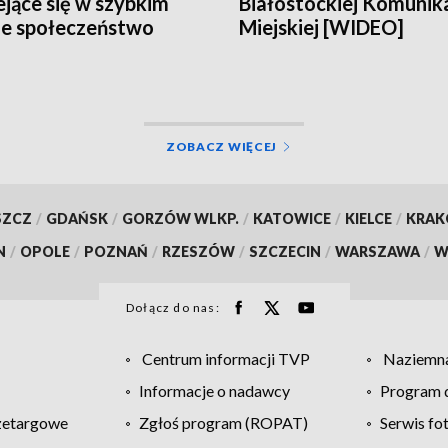
ejące się w szybkim
Białostockiej Komunika
e społeczeństwo
Miejskiej [WIDEO]
EO]
ZOBACZ WIĘCEJ
SZCZ
/
GDAŃSK
/
GORZÓW WLKP.
/
KATOWICE
/
KIELCE
/
KRA
N
/
OPOLE
/
POZNAŃ
/
RZESZÓW
/
SZCZECIN
/
WARSZAWA
/
W
Dołącz do nas:
Centrum informacji TVP
Naziemna
Informacje o nadawcy
Program d
zetargowe
Zgłoś program (ROPAT)
Serwis fo