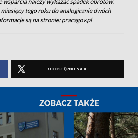
ie wsparcia należy wykazać spadek obrotów.
miesięcy tego roku do analogicznie dwóch
formacje są na stronie: pracagov.pl
UDOSTĘPNIJ NA X
ZOBACZ TAKŻE