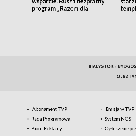
wsparcie. Rusza bezpłatny
starz
program „Razem dla
tempi
Zdrowia” [WIDEO]
[WID
BIAŁYSTOK
/
BYDGO
OLSZTY
Abonament TVP
Emisja w TVP
Rada Programowa
System NOS
Biuro Reklamy
Ogłoszenie pr