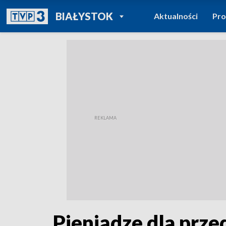
POWRÓT DO
BIAŁYSTOK
Aktualności
Pr
TVP REGIONY
Pieniądze dla prze