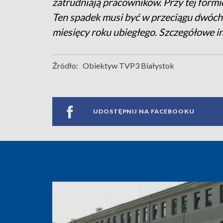
zatrudniają pracowników. Przy tej form
Ten spadek musi być w przeciągu dwóch 
miesięcy roku ubiegłego. Szczegółowe in
Źródło:
Obiektyw TVP3 Białystok
UDOSTĘPNIJ NA FACEBOOKU