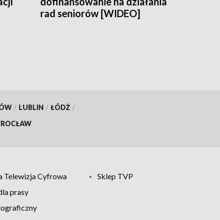
cji
dofinansowanie na działania
rad seniorów [WIDEO]
KÓW
/
LUBLIN
/
ŁÓDŹ
/
ROCŁAW
 Telewizja Cyfrowa
Sklep TVP
la prasy
tograficzny