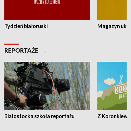
Tydzień białoruski
Magazyn ukra
REPORTAŻE
Białostocka szkoła reportażu
Z Koronkiewic