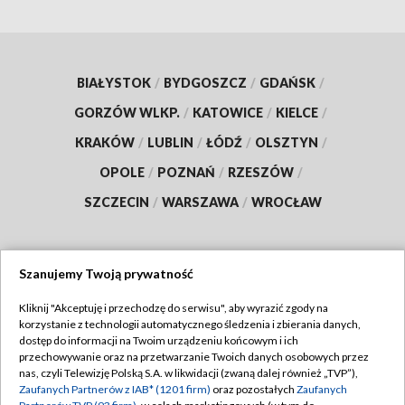
BIAŁYSTOK
/
BYDGOSZCZ
/
GDAŃSK
/
GORZÓW WLKP.
/
KATOWICE
/
KIELCE
/
KRAKÓW
/
LUBLIN
/
ŁÓDŹ
/
OLSZTYN
/
OPOLE
/
POZNAŃ
/
RZESZÓW
/
SZCZECIN
/
WARSZAWA
/
WROCŁAW
Szanujemy Twoją prywatność
Dołącz do nas:
Kliknij "Akceptuję i przechodzę do serwisu", aby wyrazić zgody na
korzystanie z technologii automatycznego śledzenia i zbierania danych,
TVP
dostęp do informacji na Twoim urządzeniu końcowym i ich
Abonament TVP
przechowywanie oraz na przetwarzanie Twoich danych osobowych przez
Regulamin TVP
nas, czyli Telewizję Polską S.A. w likwidacji (zwaną dalej również „TVP”),
Emisja w TVP
Polityka prywatności
Zaufanych Partnerów z IAB* (1201 firm)
oraz pozostałych
Zaufanych