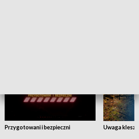
Grajmy Swoje
Białostocki Te
NAUKA I EDUKACJA
Przygotowani i bezpieczni
Uwaga kleszc