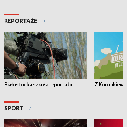
REPORTAŻE
Białostocka szkoła reportażu
Z Koronkiewic
SPORT