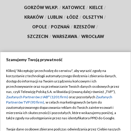
GORZÓW WLKP.
/
KATOWICE
/
KIELCE
/
KRAKÓW
/
LUBLIN
/
ŁÓDŹ
/
OLSZTYN
/
OPOLE
/
POZNAŃ
/
RZESZÓW
/
SZCZECIN
/
WARSZAWA
/
WROCŁAW
Szanujemy Twoją prywatność
Dołącz do nas:
Kliknij "Akceptuję i przechodzę do serwisu", aby wyrazić zgody na
korzystanie z technologii automatycznego śledzenia i zbierania danych,
TVP
dostęp do informacji na Twoim urządzeniu końcowym i ich
Abonament TVP
przechowywanie oraz na przetwarzanie Twoich danych osobowych przez
Regulamin TVP
nas, czyli Telewizję Polską S.A. w likwidacji (zwaną dalej również „TVP”),
Emisja w TVP
Polityka prywatności
Zaufanych Partnerów z IAB* (1201 firm)
oraz pozostałych
Zaufanych
Partnerów TVP (93 firm)
, w celach marketingowych (w tym do
Centrum informacji TVP
Moje zgody
zautomatyzowanego dopasowania reklam do Twoich zainteresowań i
mierzenia ich skuteczności) i pozostałych, które wskazujemy poniżej, a
Naziemna Telewizja Cyfrowa
Pomoc
także zgody na udostępnianie przez nas identyfikatora PPID do Google.
Sklep TVP
Biuro reklamy
Twoje dane osobowe zbierane podczas odwiedzania przez Ciebie naszych