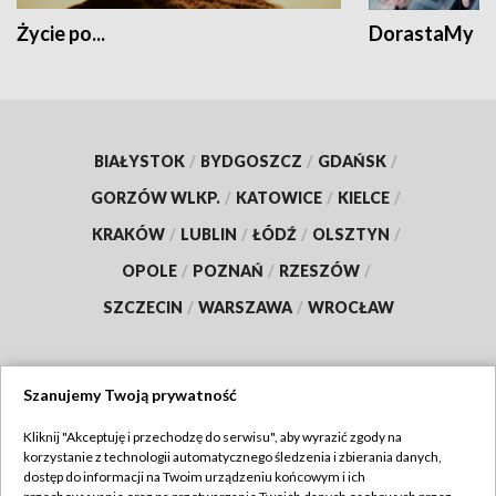
Życie po...
DorastaMy
BIAŁYSTOK
/
BYDGOSZCZ
/
GDAŃSK
/
GORZÓW WLKP.
/
KATOWICE
/
KIELCE
/
KRAKÓW
/
LUBLIN
/
ŁÓDŹ
/
OLSZTYN
/
OPOLE
/
POZNAŃ
/
RZESZÓW
/
SZCZECIN
/
WARSZAWA
/
WROCŁAW
Szanujemy Twoją prywatność
Dołącz do nas:
Kliknij "Akceptuję i przechodzę do serwisu", aby wyrazić zgody na
korzystanie z technologii automatycznego śledzenia i zbierania danych,
TVP
dostęp do informacji na Twoim urządzeniu końcowym i ich