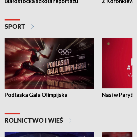
Białostocka szkoła reportażu
Z Koronkiewic
SPORT
Podlaska Gala Olimpijska
Nasi w Paryżu
ROLNICTWO I WIEŚ