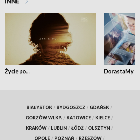
INNE
Życie po...
DorastaMy
BIAŁYSTOK
/
BYDGOSZCZ
/
GDAŃSK
/
GORZÓW WLKP.
/
KATOWICE
/
KIELCE
/
KRAKÓW
/
LUBLIN
/
ŁÓDŹ
/
OLSZTYN
/
OPOLE
/
POZNAŃ
/
RZESZÓW
/