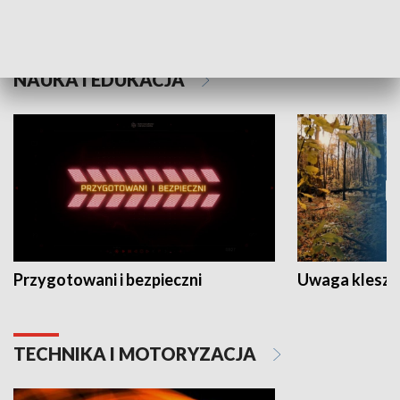
Grajmy Swoje
Białostocki Te
NAUKA I EDUKACJA
Przygotowani i bezpieczni
Uwaga kleszc
TECHNIKA I MOTORYZACJA