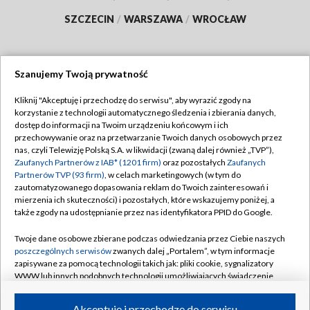
SZCZECIN
/
WARSZAWA
/
WROCŁAW
Szanujemy Twoją prywatność
Dołącz do nas:
Kliknij "Akceptuję i przechodzę do serwisu", aby wyrazić zgody na
korzystanie z technologii automatycznego śledzenia i zbierania danych,
TVP
dostęp do informacji na Twoim urządzeniu końcowym i ich
Abonament TVP
przechowywanie oraz na przetwarzanie Twoich danych osobowych przez
Regulamin TVP
nas, czyli Telewizję Polską S.A. w likwidacji (zwaną dalej również „TVP”),
Emisja w TVP
Polityka prywatności
Zaufanych Partnerów z IAB* (1201 firm)
oraz pozostałych
Zaufanych
Partnerów TVP (93 firm)
, w celach marketingowych (w tym do
Centrum informacji TVP
Moje zgody
zautomatyzowanego dopasowania reklam do Twoich zainteresowań i
mierzenia ich skuteczności) i pozostałych, które wskazujemy poniżej, a
Naziemna Telewizja Cyfrowa
Pomoc
także zgody na udostępnianie przez nas identyfikatora PPID do Google.
Sklep TVP
Biuro reklamy
Twoje dane osobowe zbierane podczas odwiedzania przez Ciebie naszych
Rada Programowa
Kontakt
poszczególnych serwisów
zwanych dalej „Portalem”, w tym informacje
zapisywane za pomocą technologii takich jak: pliki cookie, sygnalizatory
System NOS
WWW lub innych podobnych technologii umożliwiających świadczenie
dopasowanych i bezpiecznych usług, personalizację treści oraz reklam,
Informacje o nadawcy
Kanały
udostępnianie funkcji mediów społecznościowych oraz analizowanie
Akceptuję i przechodzę do serwisu