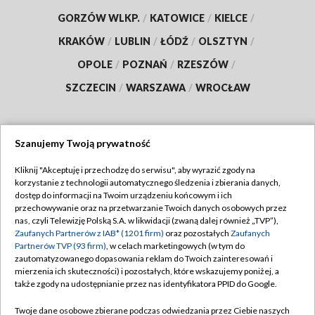
GORZÓW WLKP.
/
KATOWICE
/
KIELCE
/
KRAKÓW
/
LUBLIN
/
ŁÓDŹ
/
OLSZTYN
/
OPOLE
/
POZNAŃ
/
RZESZÓW
/
SZCZECIN
/
WARSZAWA
/
WROCŁAW
Szanujemy Twoją prywatność
Dołącz do nas:
Kliknij "Akceptuję i przechodzę do serwisu", aby wyrazić zgody na
korzystanie z technologii automatycznego śledzenia i zbierania danych,
TVP
dostęp do informacji na Twoim urządzeniu końcowym i ich
Abonament TVP
przechowywanie oraz na przetwarzanie Twoich danych osobowych przez
Regulamin TVP
nas, czyli Telewizję Polską S.A. w likwidacji (zwaną dalej również „TVP”),
Emisja w TVP
Polityka prywatności
Zaufanych Partnerów z IAB* (1201 firm)
oraz pozostałych
Zaufanych
Partnerów TVP (93 firm)
, w celach marketingowych (w tym do
Centrum informacji TVP
Moje zgody
zautomatyzowanego dopasowania reklam do Twoich zainteresowań i
mierzenia ich skuteczności) i pozostałych, które wskazujemy poniżej, a
Naziemna Telewizja Cyfrowa
Pomoc
także zgody na udostępnianie przez nas identyfikatora PPID do Google.
Sklep TVP
Biuro reklamy
Twoje dane osobowe zbierane podczas odwiedzania przez Ciebie naszych