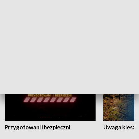
Grajmy Swoje
Białostocki Te
NAUKA I EDUKACJA
Przygotowani i bezpieczni
Uwaga kleszc