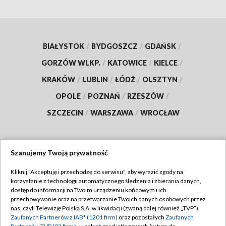
BIAŁYSTOK
/
BYDGOSZCZ
/
GDAŃSK
/
GORZÓW WLKP.
/
KATOWICE
/
KIELCE
/
KRAKÓW
/
LUBLIN
/
ŁÓDŹ
/
OLSZTYN
/
OPOLE
/
POZNAŃ
/
RZESZÓW
/
SZCZECIN
/
WARSZAWA
/
WROCŁAW
Szanujemy Twoją prywatność
Dołącz do nas:
Kliknij "Akceptuję i przechodzę do serwisu", aby wyrazić zgody na
korzystanie z technologii automatycznego śledzenia i zbierania danych,
TVP
dostęp do informacji na Twoim urządzeniu końcowym i ich
Abonament TVP
przechowywanie oraz na przetwarzanie Twoich danych osobowych przez
Regulamin TVP
nas, czyli Telewizję Polską S.A. w likwidacji (zwaną dalej również „TVP”),
Emisja w TVP
Polityka prywatności
Zaufanych Partnerów z IAB* (1201 firm)
oraz pozostałych
Zaufanych