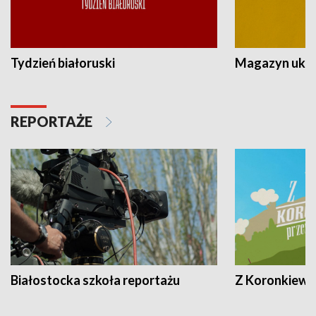
Tydzień białoruski
Magazyn ukra
REPORTAŻE
Białostocka szkoła reportażu
Z Koronkiewic