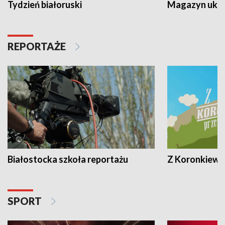
Tydzień białoruski
Magazyn ukra
REPORTAŻE
Białostocka szkoła reportażu
Z Koronkiewic
SPORT