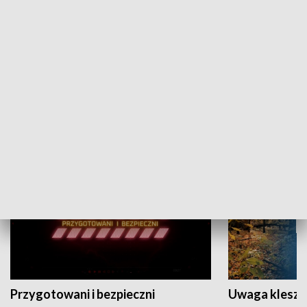
Grajmy Swoje
Białostocki Te
NAUKA I EDUKACJA
Przygotowani i bezpieczni
Uwaga kleszc