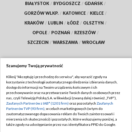
BIAŁYSTOK
/
BYDGOSZCZ
/
GDAŃSK
/
GORZÓW WLKP.
/
KATOWICE
/
KIELCE
/
KRAKÓW
/
LUBLIN
/
ŁÓDŹ
/
OLSZTYN
/
OPOLE
/
POZNAŃ
/
RZESZÓW
/
SZCZECIN
/
WARSZAWA
/
WROCŁAW
Szanujemy Twoją prywatność
Dołącz do nas:
Kliknij "Akceptuję i przechodzę do serwisu", aby wyrazić zgody na
korzystanie z technologii automatycznego śledzenia i zbierania danych,
TVP
dostęp do informacji na Twoim urządzeniu końcowym i ich
Abonament TVP
przechowywanie oraz na przetwarzanie Twoich danych osobowych przez
Regulamin TVP
nas, czyli Telewizję Polską S.A. w likwidacji (zwaną dalej również „TVP”),
Emisja w TVP
Polityka prywatności
Zaufanych Partnerów z IAB* (1201 firm)
oraz pozostałych
Zaufanych
Partnerów TVP (93 firm)
, w celach marketingowych (w tym do
Centrum informacji TVP
Moje zgody
zautomatyzowanego dopasowania reklam do Twoich zainteresowań i
mierzenia ich skuteczności) i pozostałych, które wskazujemy poniżej, a
Naziemna Telewizja Cyfrowa
Pomoc
także zgody na udostępnianie przez nas identyfikatora PPID do Google.
Sklep TVP