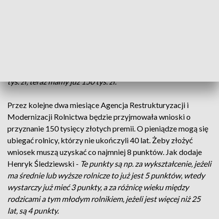
To już szósty nabór wniosków. Systematycznie rośnie
zainteresowanie programem, wzrosła też wysokość
dofinansowania. Jak mówi Henryk Śledziewski, kierownik
powiatowego zespołu doradczego, Ośrodek Doradztwa
Rolniczego w Łomży -
Na przestrzeni kilku lat ta kwota, którą
może otrzymać młody rolnik ewoluuje, zaczynało się od 50
tys. zł, teraz mamy już 150 tys. zł.
Przez kolejne dwa miesiące Agencja Restrukturyzacji i
Modernizacji Rolnictwa będzie przyjmowała wnioski o
przyznanie 150 tysięcy złotych premii. O pieniądze mogą się
ubiegać rolnicy, którzy nie ukończyli 40 lat. Żeby złożyć
wniosek muszą uzyskać co najmniej 8 punktów. Jak dodaje
Henryk Śledziewski -
Te punkty są np. za wykształcenie, jeżeli
ma średnie lub wyższe rolnicze to już jest 5 punktów, wtedy
wystarczy już mieć 3 punkty, a za różnicę wieku między
rodzicami a tym młodym rolnikiem, jeżeli jest więcej niż 25
lat, są 4 punkty.