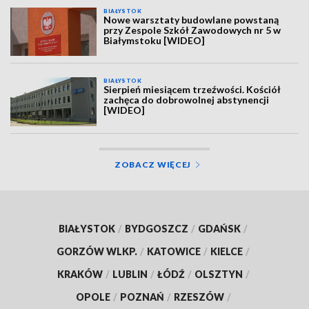
BIAŁYSTOK
Nowe warsztaty budowlane powstaną
przy Zespole Szkół Zawodowych nr 5 w
Białymstoku [WIDEO]
BIAŁYSTOK
Sierpień miesiącem trzeźwości. Kościół
zachęca do dobrowolnej abstynencji
[WIDEO]
ZOBACZ WIĘCEJ
BIAŁYSTOK
/
BYDGOSZCZ
/
GDAŃSK
/
GORZÓW WLKP.
/
KATOWICE
/
KIELCE
/
KRAKÓW
/
LUBLIN
/
ŁÓDŹ
/
OLSZTYN
/
OPOLE
/
POZNAŃ
/
RZESZÓW
/