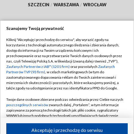
SZCZECIN
/
WARSZAWA
/
WROCŁAW
Szanujemy Twoją prywatność
Dołącz do nas:
Kliknij "Akceptuję i przechodzę do serwisu", aby wyrazić zgody na
korzystanie z technologii automatycznego śledzenia i zbierania danych,
TVP
dostęp do informacji na Twoim urządzeniu końcowym i ich
Abonament TVP
przechowywanie oraz na przetwarzanie Twoich danych osobowych przez
Regulamin TVP
nas, czyli Telewizję Polską S.A. w likwidacji (zwaną dalej również „TVP”),
Emisja w TVP
Polityka prywatności
Zaufanych Partnerów z IAB* (1201 firm)
oraz pozostałych
Zaufanych
Partnerów TVP (93 firm)
, w celach marketingowych (w tym do
Centrum informacji TVP
Moje zgody
zautomatyzowanego dopasowania reklam do Twoich zainteresowań i
mierzenia ich skuteczności) i pozostałych, które wskazujemy poniżej, a
Naziemna Telewizja Cyfrowa
Pomoc
także zgody na udostępnianie przez nas identyfikatora PPID do Google.
Sklep TVP
Biuro reklamy
Twoje dane osobowe zbierane podczas odwiedzania przez Ciebie naszych
Rada Programowa
Kontakt
poszczególnych serwisów
zwanych dalej „Portalem”, w tym informacje
zapisywane za pomocą technologii takich jak: pliki cookie, sygnalizatory
System NOS
WWW lub innych podobnych technologii umożliwiających świadczenie
dopasowanych i bezpiecznych usług, personalizację treści oraz reklam,
Informacje o nadawcy
Kanały
udostępnianie funkcji mediów społecznościowych oraz analizowanie
Akceptuję i przechodzę do serwisu
ruchu w Internecie.
Program dla prasy