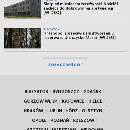
Sierpień miesiącem trzeźwości. Kościół
zachęca do dobrowolnej abstynencji
[WIDEO]
BIAŁYSTOK
Krasnopol sprzeciwia się utworzeniu
rezerwatu Uroczysko Mszar [WIDEO]
ZOBACZ WIĘCEJ
BIAŁYSTOK
/
BYDGOSZCZ
/
GDAŃSK
/
GORZÓW WLKP.
/
KATOWICE
/
KIELCE
/
KRAKÓW
/
LUBLIN
/
ŁÓDŹ
/
OLSZTYN
/
OPOLE
/
POZNAŃ
/
RZESZÓW
/
SZCZECIN
/
WARSZAWA
/
WROCŁAW