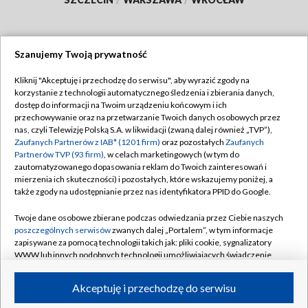
Szanujemy Twoją prywatność
Dołącz do nas:
Kliknij "Akceptuję i przechodzę do serwisu", aby wyrazić zgody na
korzystanie z technologii automatycznego śledzenia i zbierania danych,
TVP
dostęp do informacji na Twoim urządzeniu końcowym i ich
Abonament TVP
przechowywanie oraz na przetwarzanie Twoich danych osobowych przez
Regulamin TVP
nas, czyli Telewizję Polską S.A. w likwidacji (zwaną dalej również „TVP”),
Emisja w TVP
Polityka prywatności
Zaufanych Partnerów z IAB* (1201 firm)
oraz pozostałych
Zaufanych
Partnerów TVP (93 firm)
, w celach marketingowych (w tym do
Centrum informacji TVP
Moje zgody
zautomatyzowanego dopasowania reklam do Twoich zainteresowań i
mierzenia ich skuteczności) i pozostałych, które wskazujemy poniżej, a
Naziemna Telewizja Cyfrowa
Pomoc
także zgody na udostępnianie przez nas identyfikatora PPID do Google.
Sklep TVP
Biuro reklamy
Twoje dane osobowe zbierane podczas odwiedzania przez Ciebie naszych
Rada Programowa
Kontakt
poszczególnych serwisów
zwanych dalej „Portalem”, w tym informacje
zapisywane za pomocą technologii takich jak: pliki cookie, sygnalizatory
System NOS
WWW lub innych podobnych technologii umożliwiających świadczenie
dopasowanych i bezpiecznych usług, personalizację treści oraz reklam,
Informacje o nadawcy
Kanały
udostępnianie funkcji mediów społecznościowych oraz analizowanie
Akceptuję i przechodzę do serwisu
ruchu w Internecie.
Program dla prasy