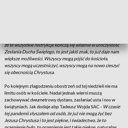
otrzymali dary i charyzmaty, zaczęli głosić ewangelie wśród
narodów.
Zesłanie Ducha Świętego uważane jest za początek kościoła,
a uroczystość kończy w Kościele okres wielkanocny. Jak
mówi abp Tadeusz Wojda SAC, metropolita białostocki -
To,
że te wszystkie restrykcje kończą się właśnie w uroczystość
Zesłania Ducha Świętego, to jest jakiś znak, to już daje nam
większe możliwości. Wszyscy mogą pójść do kościoła,
wszyscy mogą uczestniczyć, wszyscy mogą na nowo cieszyć
się obecnością Chrystusa.
Po kolejnym złagodzeniu obostrzeń od tej niedzieli nie ma
limitu osób w kościele. Nadal jednak wierni muszą
zachowywać dwumetrowy dystans, zasłaniać usta i nos w
świątyniach. Jak dodaje abp Tadeusz Wojda SAC -
W czasie
tej pandemii słyszałem od osób, że już nie mogą żyć bez
Jezusa Chrystusa i to jest piękne, i świadectwo, że to
pragnienie było, to pragnienie jest takie piękne, naturalne,