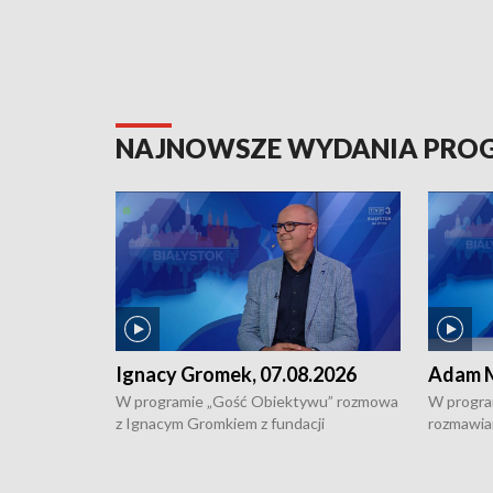
NAJNOWSZE WYDANIA PR
Ignacy Gromek, 07.08.2026
Adam M
W programie „Gość Obiektywu” rozmowa
W progra
z Ignacym Gromkiem z fundacji
rozmawia
"Przystanek Autyzm" o opiece dorosłych
podlaski
osób autystycznych oraz potrzebie
zabytków 
dziennej i całodobowej opieki.
i naborze