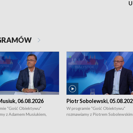
U
OGRAMÓW
usiuk, 06.08.2026
Piotr Sobolewski, 05.08.20
mie "Gość Obiektywu"
W programie "Gość Obiektywu"
my z Adamem Musiukiem,
rozmawiamy z Piotrem Sobolewskim
m wojewódzkim konserwatorem
Towarzystwa Amickus o możliwości
o kondycji zabytków w regionie
wsparcia osób dotkniętych przemocą
 wniosków na prace
działaniu Ośrodka Pomocy Osobom