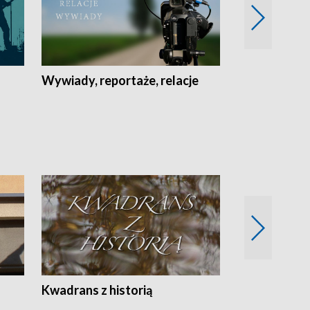
Wywiady, reportaże, relacje
Recepta na...
Z
Kwadrans z historią
Kartki z kal