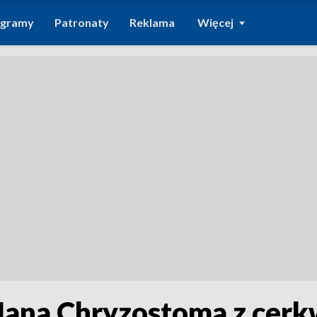
ogramy
Patronaty
Reklama
Więcej
 Jana Chryzostoma z cerk