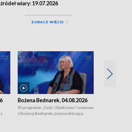
 źródeł wiary: 19.07.2026
ZOBACZ WIĘCEJ
26
Bożena Bednarek, 04.08.2026
dr Katarzyna
03.08.2026
W programie „Gość Obiektywu” rozmowa
 z
z Bożeną Bednarek, przewodnicząca
W programie „G
ach
Białostockiej Rady Seniorów, o walce z
z dr Katarzyną R
 i
samotnością, pomysłach na to jak
projektu "Etnom
wyciągać osoby starsze z domów i jak
dziedzictwo kult