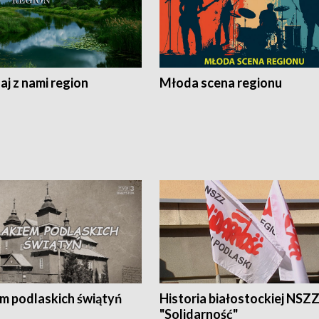
j z nami region
Młoda scena regionu
em podlaskich świątyń
Historia białostockiej NSZ
"Solidarność"