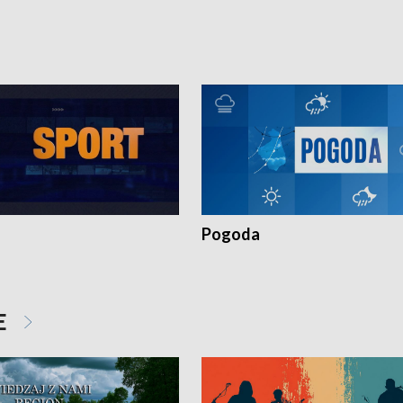
torskie.
Pokrzywdzonym Przestępstwem.
Pogoda
E