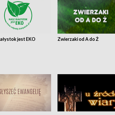
iałystok jest EKO
Zwierzaki od A do Ż