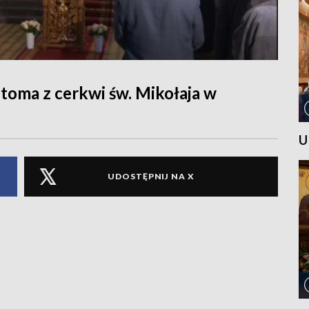
stoma z cerkwi św. Mikołaja w
U
UDOSTĘPNIJ NA X