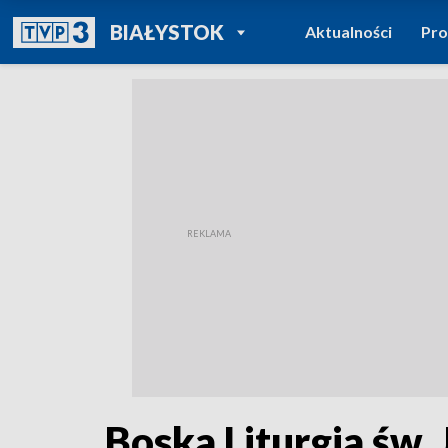
POWRÓT DO
BIAŁYSTOK
Aktualności
Pr
TVP REGIONY
Boska Liturgia św.