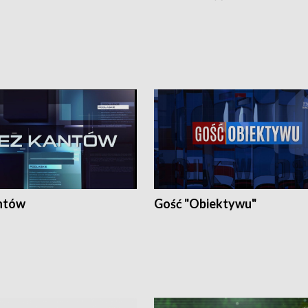
ntów
Gość "Obiektywu"