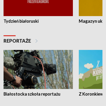
Tydzień białoruski
Magazyn ukra
REPORTAŻE
Białostocka szkoła reportażu
Z Koronkiewic