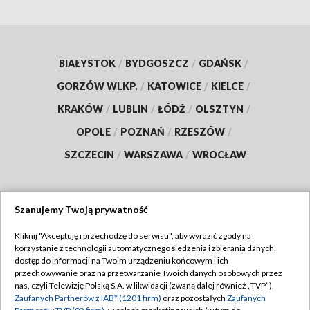
BIAŁYSTOK
/
BYDGOSZCZ
/
GDAŃSK
/
GORZÓW WLKP.
/
KATOWICE
/
KIELCE
/
KRAKÓW
/
LUBLIN
/
ŁÓDŹ
/
OLSZTYN
/
OPOLE
/
POZNAŃ
/
RZESZÓW
/
SZCZECIN
/
WARSZAWA
/
WROCŁAW
Szanujemy Twoją prywatność
Dołącz do nas:
Kliknij "Akceptuję i przechodzę do serwisu", aby wyrazić zgody na
korzystanie z technologii automatycznego śledzenia i zbierania danych,
TVP
dostęp do informacji na Twoim urządzeniu końcowym i ich
Abonament TVP
przechowywanie oraz na przetwarzanie Twoich danych osobowych przez
Regulamin TVP
nas, czyli Telewizję Polską S.A. w likwidacji (zwaną dalej również „TVP”),
Emisja w TVP
Polityka prywatności
Zaufanych Partnerów z IAB* (1201 firm)
oraz pozostałych
Zaufanych