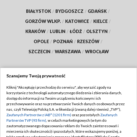
BIAŁYSTOK
/
BYDGOSZCZ
/
GDAŃSK
/
GORZÓW WLKP.
/
KATOWICE
/
KIELCE
/
KRAKÓW
/
LUBLIN
/
ŁÓDŹ
/
OLSZTYN
/
OPOLE
/
POZNAŃ
/
RZESZÓW
/
SZCZECIN
/
WARSZAWA
/
WROCŁAW
Szanujemy Twoją prywatność
Dołącz do nas:
Kliknij "Akceptuję i przechodzę do serwisu", aby wyrazić zgody na
korzystanie z technologii automatycznego śledzenia i zbierania danych,
TVP
dostęp do informacji na Twoim urządzeniu końcowym i ich
Abonament TVP
przechowywanie oraz na przetwarzanie Twoich danych osobowych przez
Regulamin TVP
nas, czyli Telewizję Polską S.A. w likwidacji (zwaną dalej również „TVP”),
Emisja w TVP
Polityka prywatności
Zaufanych Partnerów z IAB* (1201 firm)
oraz pozostałych
Zaufanych
Partnerów TVP (93 firm)
, w celach marketingowych (w tym do
Centrum informacji TVP
Moje zgody
zautomatyzowanego dopasowania reklam do Twoich zainteresowań i
mierzenia ich skuteczności) i pozostałych, które wskazujemy poniżej, a
Naziemna Telewizja Cyfrowa
Pomoc
także zgody na udostępnianie przez nas identyfikatora PPID do Google.