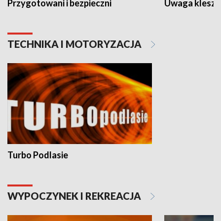
Przygotowani i bezpieczni
Uwaga kleszc
TECHNIKA I MOTORYZACJA
Turbo Podlasie
WYPOCZYNEK I REKREACJA