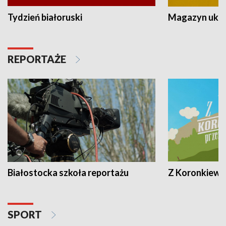
Tydzień białoruski
Magazyn ukra
REPORTAŻE
Białostocka szkoła reportażu
Z Koronkiewic
SPORT