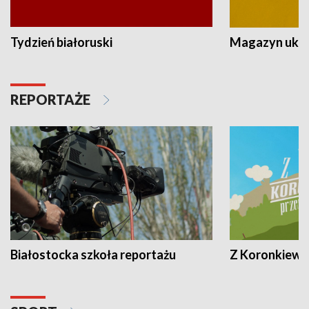
Tydzień białoruski
Magazyn ukra
REPORTAŻE
Białostocka szkoła reportażu
Z Koronkiewic