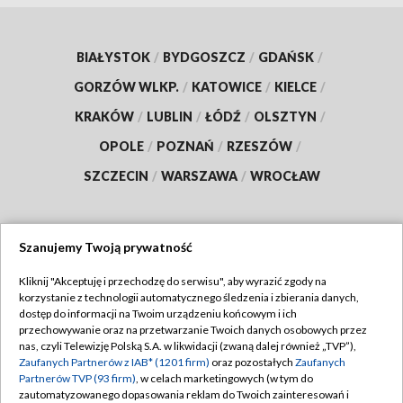
BIAŁYSTOK
/
BYDGOSZCZ
/
GDAŃSK
/
GORZÓW WLKP.
/
KATOWICE
/
KIELCE
/
KRAKÓW
/
LUBLIN
/
ŁÓDŹ
/
OLSZTYN
/
OPOLE
/
POZNAŃ
/
RZESZÓW
/
SZCZECIN
/
WARSZAWA
/
WROCŁAW
Szanujemy Twoją prywatność
Dołącz do nas:
Kliknij "Akceptuję i przechodzę do serwisu", aby wyrazić zgody na
korzystanie z technologii automatycznego śledzenia i zbierania danych,
TVP
dostęp do informacji na Twoim urządzeniu końcowym i ich
Abonament TVP
przechowywanie oraz na przetwarzanie Twoich danych osobowych przez
Regulamin TVP
nas, czyli Telewizję Polską S.A. w likwidacji (zwaną dalej również „TVP”),
Emisja w TVP
Polityka prywatności
Zaufanych Partnerów z IAB* (1201 firm)
oraz pozostałych
Zaufanych
Partnerów TVP (93 firm)
, w celach marketingowych (w tym do
Centrum informacji TVP
Moje zgody
zautomatyzowanego dopasowania reklam do Twoich zainteresowań i