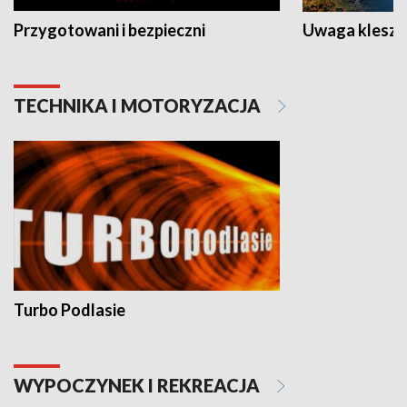
Przygotowani i bezpieczni
Uwaga kleszc
TECHNIKA I MOTORYZACJA
Turbo Podlasie
WYPOCZYNEK I REKREACJA