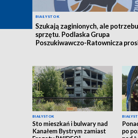
BIAŁYSTOK
Szukają zaginionych, ale potrzebu
sprzętu. Podlaska Grupa
Poszukiwawczo-Ratownicza prosi
pomoc [WIDEO]
BIAŁYSTOK
BIAŁYS
Sto mieszkań i bulwary nad
Ponad
Kanałem Bystrym zamiast
po po