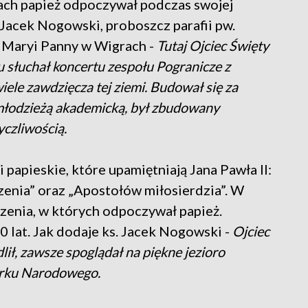
ch papież odpoczywał podczas swojej
 Jacek Nogowski, proboszcz parafii pw.
 Maryi Panny w Wigrach -
Tutaj Ojciec Święty
cu słuchał koncertu zespołu Pogranicze z
wiele zawdzięcza tej ziemi. Budował się za
 młodzieżą akademicką, był zbudowany
yczliwością.
i papieskie, które upamiętniają Jana Pawła II:
rzenia” oraz „Apostołów miłosierdzia”. W
enia, w których odpoczywał papież.
0 lat. Jak dodaje ks. Jacek Nogowski -
Ojciec
lił, zawsze spoglądał na piękne jezioro
arku Narodowego.