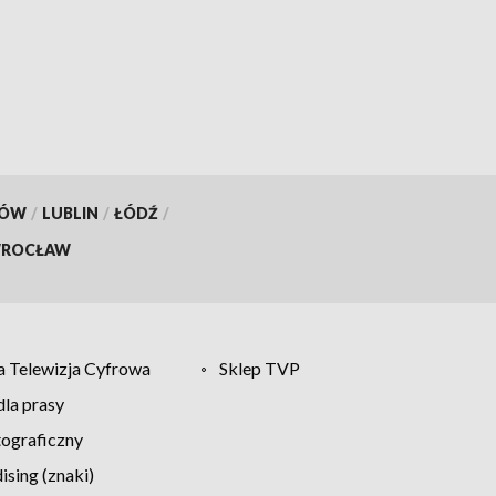
ach
KÓW
/
LUBLIN
/
ŁÓDŹ
/
ROCŁAW
 Telewizja Cyfrowa
Sklep TVP
la prasy
tograficzny
sing (znaki)