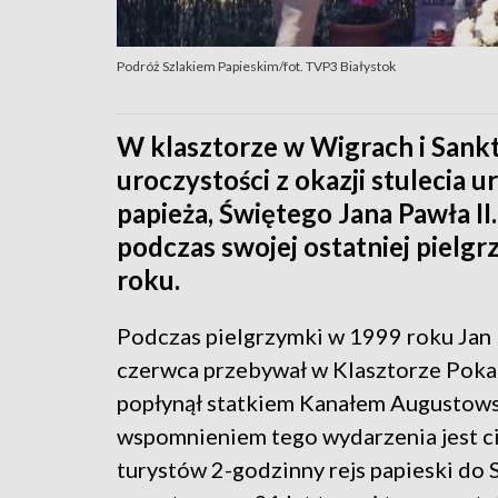
Podróż Szlakiem Papieskim/fot. TVP3 Białystok
W klasztorze w Wigrach i Sankt
uroczystości z okazji stulecia 
papieża, Świętego Jana Pawła II
podczas swojej ostatniej pielg
roku.
Podczas pielgrzymki w 1999 roku Jan 
czerwca przebywał w Klasztorze Pok
popłynął statkiem Kanałem Augustows
wspomnieniem tego wydarzenia jest c
turystów 2-godzinny rejs papieski do