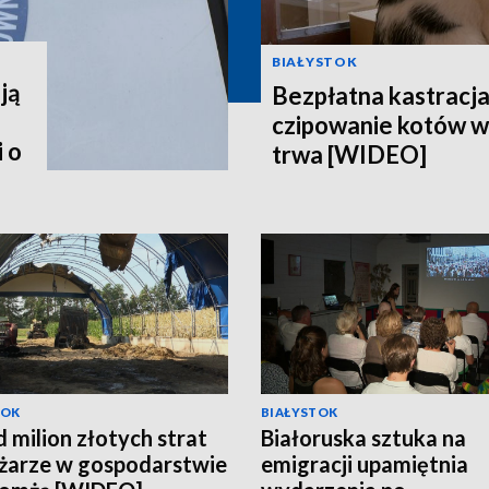
BIAŁYSTOK
ją
Bezpłatna kastracja,
czipowanie kotów w
 o
trwa [WIDEO]
TOK
BIAŁYSTOK
 milion złotych strat
Białoruska sztuka na
żarze w gospodarstwie
emigracji upamiętnia