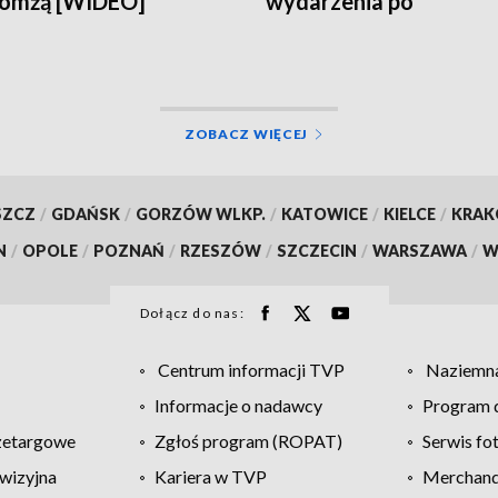
Łomżą [WIDEO]
wydarzenia po
sfałszowanych wybor
[WIDEO]
ZOBACZ WIĘCEJ
SZCZ
/
GDAŃSK
/
GORZÓW WLKP.
/
KATOWICE
/
KIELCE
/
KRA
N
/
OPOLE
/
POZNAŃ
/
RZESZÓW
/
SZCZECIN
/
WARSZAWA
/
W
Dołącz do nas:
Centrum informacji TVP
Naziemna
Informacje o nadawcy
Program d
zetargowe
Zgłoś program (ROPAT)
Serwis fo
wizyjna
Kariera w TVP
Merchandi