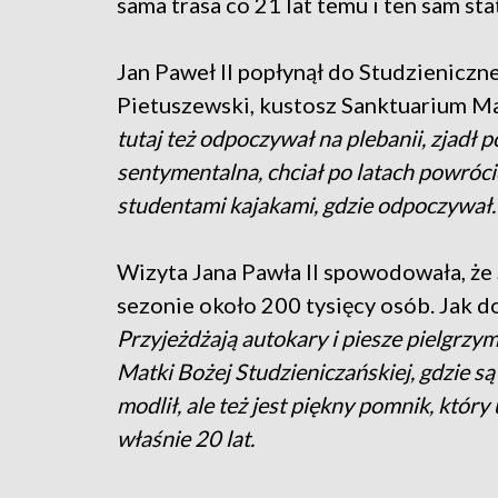
sama trasa co 21 lat temu i ten sam sta
Jan Paweł II popłynął do Studzieniczn
Pietuszewski, kustosz Sanktuarium Ma
tutaj też odpoczywał na plebanii, zjadł p
sentymentalna, chciał po latach powrócić
studentami kajakami, gdzie odpoczywał
Wizyta Jana Pawła II spowodowała, że
sezonie około 200 tysięcy osób. Jak d
Przyjeżdżają autokary i piesze pielgrzym
Matki Bożej Studzieniczańskiej, gdzie są 
modlił, ale też jest piękny pomnik, któr
właśnie 20 lat.