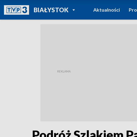
POWRÓT DO
BIAŁYSTOK
Aktualności
Pr
TVP REGIONY
Podróż Szlakiem P