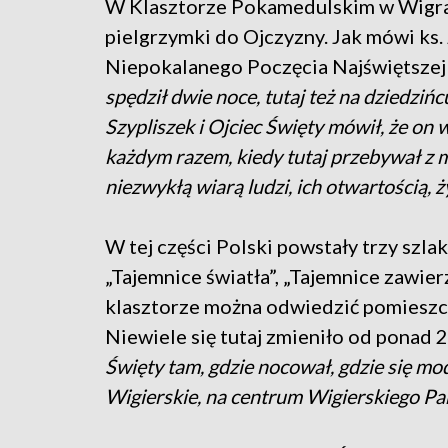
W Klasztorze Pokamedulskim w Wigra
pielgrzymki do Ojczyzny. Jak mówi ks.
Niepokalanego Poczęcia Najświętszej
spędził dwie noce, tutaj też na dziedziń
Szypliszek i Ojciec Święty mówił, że on 
każdym razem, kiedy tutaj przebywał z
niezwykłą wiarą ludzi, ich otwartością, ż
W tej części Polski powstały trzy szlak
„Tajemnice światła”, „Tajemnice zawie
klasztorze można odwiedzić pomieszcz
Niewiele się tutaj zmieniło od ponad 2
Święty tam, gdzie nocował, gdzie się mod
Wigierskie, na centrum Wigierskiego P