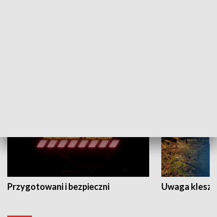
Grajmy Swoje
Białostocki Te
NAUKA I EDUKACJA
Przygotowani i bezpieczni
Uwaga kleszc