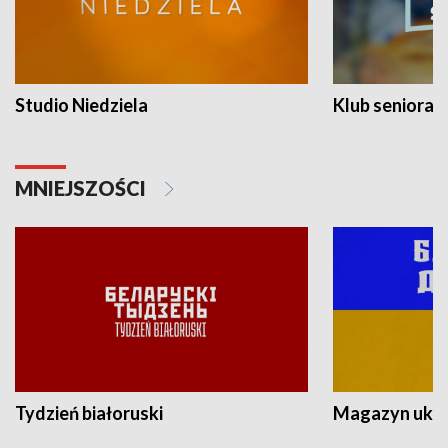
Studio Niedziela
Klub seniora
MNIEJSZOŚCI
Tydzień białoruski
Magazyn ukra