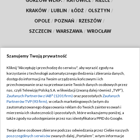
GORZÓW WLKP.
/
KATOWICE
/
KIELCE
/
KRAKÓW
/
LUBLIN
/
ŁÓDŹ
/
OLSZTYN
/
OPOLE
/
POZNAŃ
/
RZESZÓW
/
SZCZECIN
/
WARSZAWA
/
WROCŁAW
Szanujemy Twoją prywatność
Dołącz do nas:
Kliknij "Akceptuję i przechodzę do serwisu", aby wyrazić zgody na
korzystanie z technologii automatycznego śledzenia i zbierania danych,
TVP
dostęp do informacji na Twoim urządzeniu końcowym i ich
Abonament TVP
przechowywanie oraz na przetwarzanie Twoich danych osobowych przez
Regulamin TVP
nas, czyli Telewizję Polską S.A. w likwidacji (zwaną dalej również „TVP”),
Emisja w TVP
Polityka prywatności
Zaufanych Partnerów z IAB* (1201 firm)
oraz pozostałych
Zaufanych
Partnerów TVP (93 firm)
, w celach marketingowych (w tym do
Centrum informacji TVP
Moje zgody
zautomatyzowanego dopasowania reklam do Twoich zainteresowań i
mierzenia ich skuteczności) i pozostałych, które wskazujemy poniżej, a
Naziemna Telewizja Cyfrowa
Pomoc
także zgody na udostępnianie przez nas identyfikatora PPID do Google.
Sklep TVP
Biuro reklamy
Twoje dane osobowe zbierane podczas odwiedzania przez Ciebie naszych
Rada Programowa
Kontakt
poszczególnych serwisów
zwanych dalej „Portalem”, w tym informacje