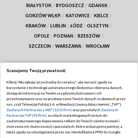
BIAŁYSTOK
/
BYDGOSZCZ
/
GDAŃSK
/
GORZÓW WLKP.
/
KATOWICE
/
KIELCE
/
KRAKÓW
/
LUBLIN
/
ŁÓDŹ
/
OLSZTYN
/
OPOLE
/
POZNAŃ
/
RZESZÓW
/
SZCZECIN
/
WARSZAWA
/
WROCŁAW
Szanujemy Twoją prywatność
Dołącz do nas:
Kliknij "Akceptuję i przechodzę do serwisu", aby wyrazić zgody na
korzystanie z technologii automatycznego śledzenia i zbierania danych,
TVP
dostęp do informacji na Twoim urządzeniu końcowym i ich
Abonament TVP
przechowywanie oraz na przetwarzanie Twoich danych osobowych przez
Regulamin TVP
nas, czyli Telewizję Polską S.A. w likwidacji (zwaną dalej również „TVP”),
Emisja w TVP
Polityka prywatności
Zaufanych Partnerów z IAB* (1201 firm)
oraz pozostałych
Zaufanych
Partnerów TVP (93 firm)
, w celach marketingowych (w tym do
Centrum informacji TVP
Moje zgody
zautomatyzowanego dopasowania reklam do Twoich zainteresowań i
mierzenia ich skuteczności) i pozostałych, które wskazujemy poniżej, a
Naziemna Telewizja Cyfrowa
Pomoc
także zgody na udostępnianie przez nas identyfikatora PPID do Google.