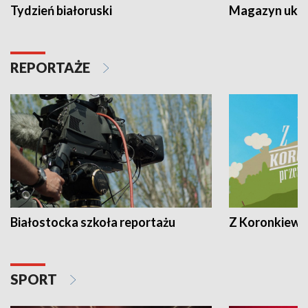
Tydzień białoruski
Magazyn ukra
REPORTAŻE
Białostocka szkoła reportażu
Z Koronkiewic
SPORT