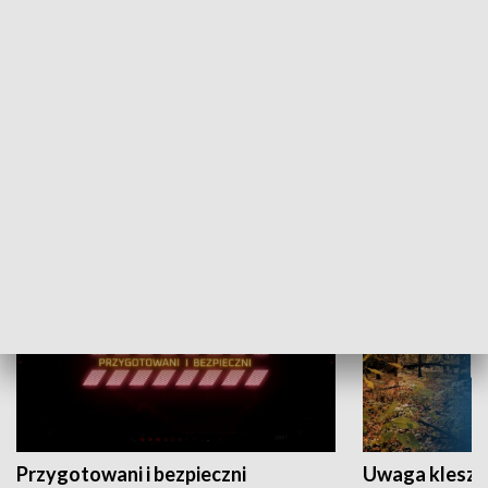
Grajmy Swoje
Białostocki Te
NAUKA I EDUKACJA
Przygotowani i bezpieczni
Uwaga kleszc