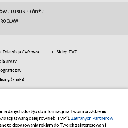
KÓW
/
LUBLIN
/
ŁÓDŹ
/
ROCŁAW
 Telewizja Cyfrowa
Sklep TVP
la prasy
tograficzny
sing (znaki)
klamy
Kontakt
rania danych, dostęp do informacji na Twoim urządzeniu
idacji (zwaną dalej również „TVP”),
Zaufanych Partnerów
anego dopasowania reklam do Twoich zainteresowań i