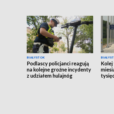
BIAŁYSTOK
BIAŁYS
Podlascy policjanci reagują
Kolej
na kolejne groźne incydenty
miesi
z udziałem hulajnóg
tysię
[WIDEO]