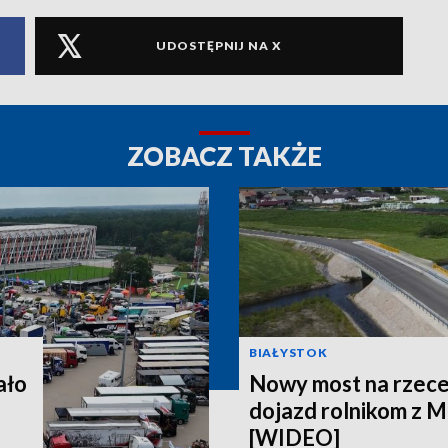
UDOSTĘPNIJ NA X
ZOBACZ TAKŻE
BIAŁYSTOK
ało
Nowy most na rzece
dojazd rolnikom z Mi
[WIDEO]