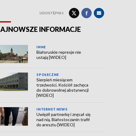
UDOSTĘPNIJ:
AJNOWSZE INFORMACJE
INNE
Białoruskie represje nie
ustają [WIDEO]
SPOŁECZNE
Sierpień miesiącem
trzeźwości. Kościół zachęca
do dobrowolnej abstynencji
[WIDEO]
INTERNET NEWS
Uwięził partnerkę i znęcał się
nad nią. Białostoczanin trafił
do aresztu [WIDEO]