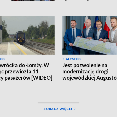
TOK
BIAŁYSTOK
 wróciła do Łomży. W
Jest pozwolenie na
ąc przewiozła 11
modernizację drogi
cy pasażerów [WIDEO]
wojewódzkiej August
Suwałki [WIDEO]
ZOBACZ WIĘCEJ