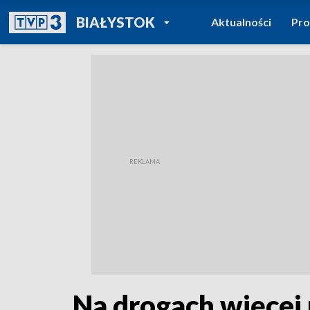
POWRÓT DO
BIAŁYSTOK
Aktualności
Pr
TVP REGIONY
Na drogach więcej