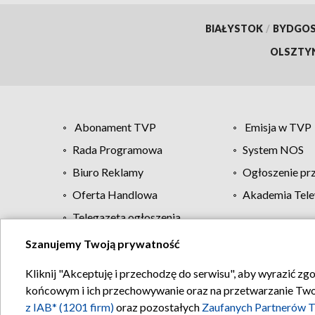
BIAŁYSTOK
/
BYDGO
OLSZTY
Abonament TVP
Emisja w TVP
Rada Programowa
System NOS
Biuro Reklamy
Ogłoszenie pr
Oferta Handlowa
Akademia Tele
Telegazeta ogłoszenia
Szanujemy Twoją prywatność
Regulamin TVP
Kliknij "Akceptuję i przechodzę do serwisu", aby wyrazić zg
końcowym i ich przechowywanie oraz na przetwarzanie Twoich
z IAB* (1201 firm)
oraz pozostałych
Zaufanych Partnerów T