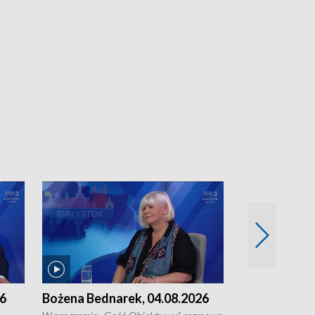
26
Bożena Bednarek, 04.08.2026
dr Katarzyna
03.08.2026