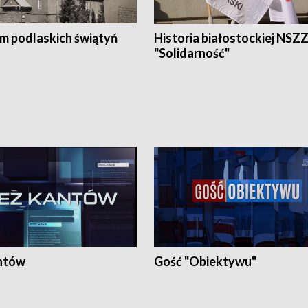
em podlaskich świątyń
Historia białostockiej NSZ
"Solidarność"
ntów
Gość "Obiektywu"