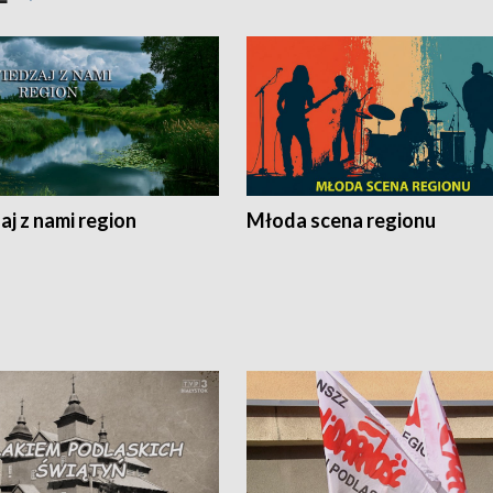
j z nami region
Młoda scena regionu