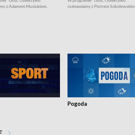
mie "Gość Obiektywu"
W programie "Gość Obiektywu"
my z Adamem Musiukiem,
rozmawiamy z Piotrem Sobolewskim
m wojewódzkim konserwatorem
Towarzystwa Amickus o możliwości
o kondycji zabytków w regionie
wsparcia osób dotkniętych przemocą
 wniosków na prace
działaniu Ośrodka Pomocy Osobom
torskie.
Pokrzywdzonym Przestępstwem.
Pogoda
E