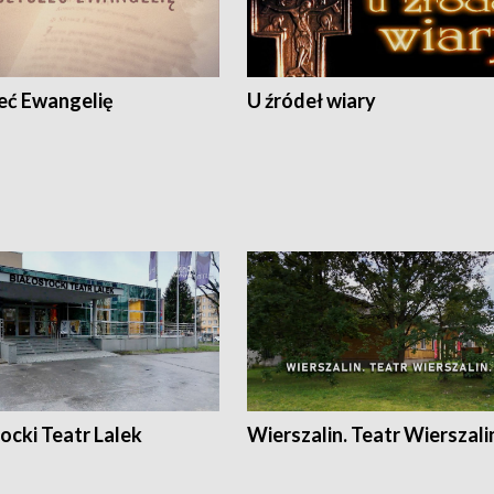
eć Ewangelię
U źródeł wiary
ocki Teatr Lalek
Wierszalin. Teatr Wierszali