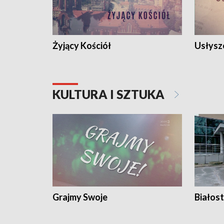
Żyjący Kościół
Usłysz
KULTURA I SZTUKA
Grajmy Swoje
Białost