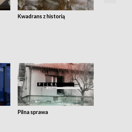
Z
Kwadrans z historią
Kartki z kal
Pilna sprawa