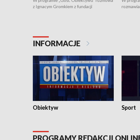
W programie „Gość Obiektywu” rozmowa
W progra
z Ignacym Gromkiem z fundacji
rozmawia
"Przystanek Autyzm" o opiece dorosłych
podlaski
osób autystycznych oraz potrzebie
zabytków 
dziennej i całodobowej opieki.
i naborze
konserwa
INFORMACJE
Obiektyw
Sport
PROGRAMY REDAKCJI ONLIN