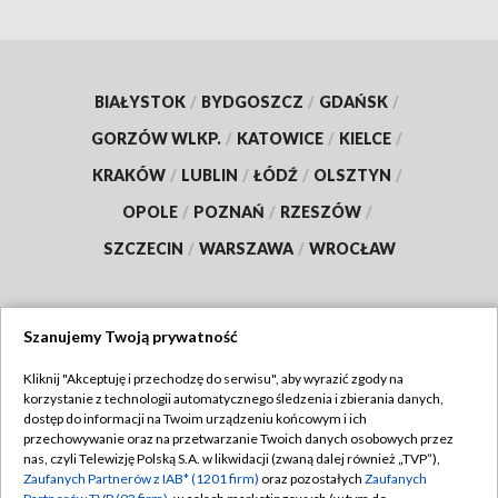
BIAŁYSTOK
/
BYDGOSZCZ
/
GDAŃSK
/
GORZÓW WLKP.
/
KATOWICE
/
KIELCE
/
KRAKÓW
/
LUBLIN
/
ŁÓDŹ
/
OLSZTYN
/
OPOLE
/
POZNAŃ
/
RZESZÓW
/
SZCZECIN
/
WARSZAWA
/
WROCŁAW
Szanujemy Twoją prywatność
Dołącz do nas:
Kliknij "Akceptuję i przechodzę do serwisu", aby wyrazić zgody na
korzystanie z technologii automatycznego śledzenia i zbierania danych,
TVP
dostęp do informacji na Twoim urządzeniu końcowym i ich
Abonament TVP
przechowywanie oraz na przetwarzanie Twoich danych osobowych przez
Regulamin TVP
nas, czyli Telewizję Polską S.A. w likwidacji (zwaną dalej również „TVP”),
Emisja w TVP
Polityka prywatności
Zaufanych Partnerów z IAB* (1201 firm)
oraz pozostałych
Zaufanych