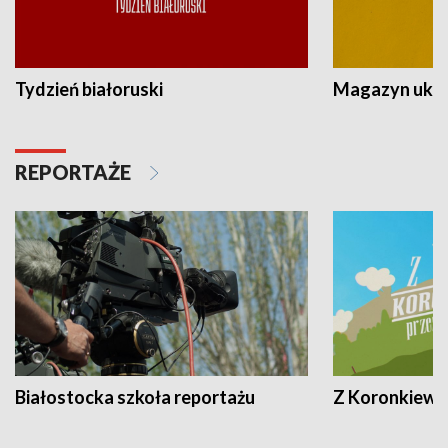
Tydzień białoruski
Magazyn ukra
REPORTAŻE
Białostocka szkoła reportażu
Z Koronkiewic