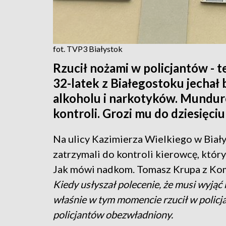
fot. TVP3 Białystok
Rzucił nożami w policjantów - t
32-latek z Białegostoku jechał
alkoholu i narkotyków. Mundu
kontroli. Grozi mu do dziesięciu 
Na ulicy Kazimierza Wielkiego w Biał
zatrzymali do kontroli kierowcę, który
Jak mówi nadkom. Tomasz Krupa z Ko
Kiedy usłyszał polecenie, że musi wyjąć k
właśnie w tym momencie rzucił w policj
policjantów obezwładniony.