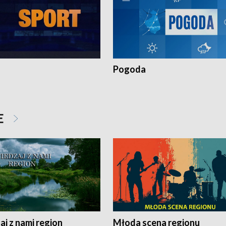
Pogoda
E
j z nami region
Młoda scena regionu