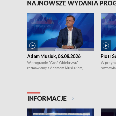
NAJNOWSZE WYDANIA PR
Adam Musiuk, 06.08.2026
Piotr S
W programie "Gość Obiektywu"
W progra
rozmawiamy z Adamem Musiukiem,
rozmawia
podlaskim wojewódzkim konserwatorem
Towarzys
zabytków o kondycji zabytków w regionie
wsparcia 
i naborze wniosków na prace
działani
konserwatorskie.
Pokrzywd
INFORMACJE