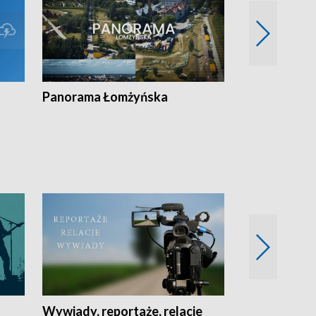
Panorama Łomżyńska
Przegląd suw
Wywiady, reportaże, relacje
Recepta na...