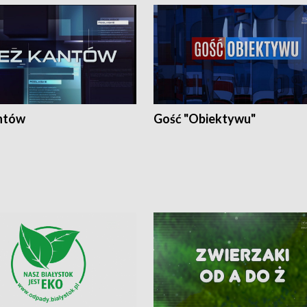
ntów
Gość "Obiektywu"