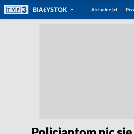
POWRÓT DO
BIAŁYSTOK
Aktualności
Pr
TVP REGIONY
Policjantom nic się