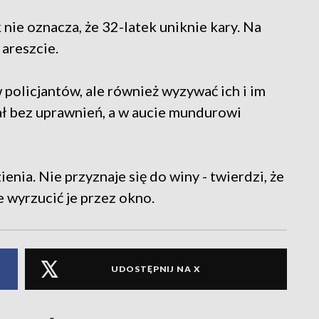
k nie oznacza, że 32-latek uniknie kary. Na
 areszcie.
w policjantów, ale również wyzywać ich i im
ł bez uprawnień, a w aucie mundurowi
ienia. Nie przyznaje się do winy - twierdzi, że
e wyrzucić je przez okno.
UDOSTĘPNIJ NA X