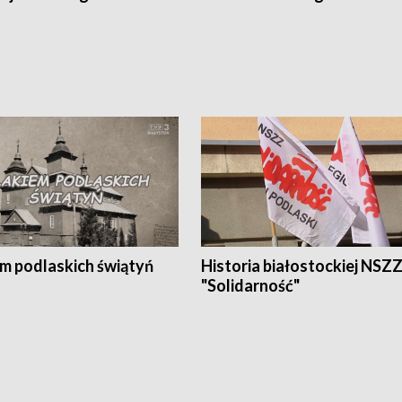
em podlaskich świątyń
Historia białostockiej NSZ
"Solidarność"