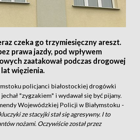
eraz czeka go trzymiesięczny areszt.
 bez prawa jazdy, pod wpływem
rowych zaatakował podczas drogowej
lat więzienia.
ymstoku policjanci białostockiej drogówki
 jechał "zygzakiem" i wydawał się być pijany.
mendy Wojewódzkiej Policji w Białymstoku
-
luczyki ze stacyjki stał się agresywny. I to
antów nożami. Oczywiście został przez