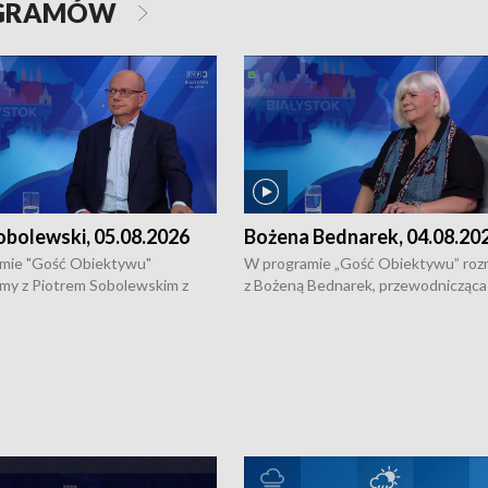
OGRAMÓW
obolewski, 05.08.2026
Bożena Bednarek, 04.08.20
mie "Gość Obiektywu"
W programie „Gość Obiektywu” ro
my z Piotrem Sobolewskim z
z Bożeną Bednarek, przewodnicząca
twa Amickus o możliwościach
Białostockiej Rady Seniorów, o walc
osób dotkniętych przemocą i
samotnością, pomysłach na to jak
u Ośrodka Pomocy Osobom
wyciągać osoby starsze z domów i j
zonym Przestępstwem.
ważne jest to by nie były same.