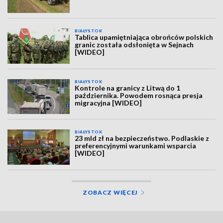
BIAŁYSTOK
Tablica upamiętniająca obrońców polskich
granic została odsłonięta w Sejnach
[WIDEO]
BIAŁYSTOK
Kontrole na granicy z Litwą do 1
października. Powodem rosnąca presja
migracyjna [WIDEO]
BIAŁYSTOK
23 mld zł na bezpieczeństwo. Podlaskie z
preferencyjnymi warunkami wsparcia
[WIDEO]
ZOBACZ WIĘCEJ