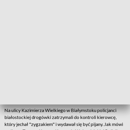
Policjantom nic się nie stało. To jednak nie oznacza, że 32-latek uniknie
kary/fot. TVP3 Białystok
Rzucił nożami w policjantów - teraz czeka go
trzymiesięczny areszt. 32-latek z Białegostoku
jechał bez prawa jazdy, pod wpływem alkoholu i
narkotyków. Mundurowych zaatakował podczas
drogowej kontroli. Grozi mu do dziesięciu lat
więzienia.
Na ulicy Kazimierza Wielkiego w Białymstoku policjanci
białostockiej drogówki zatrzymali do kontroli kierowcę,
który jechał "zygzakiem" i wydawał się być pijany. Jak mówi