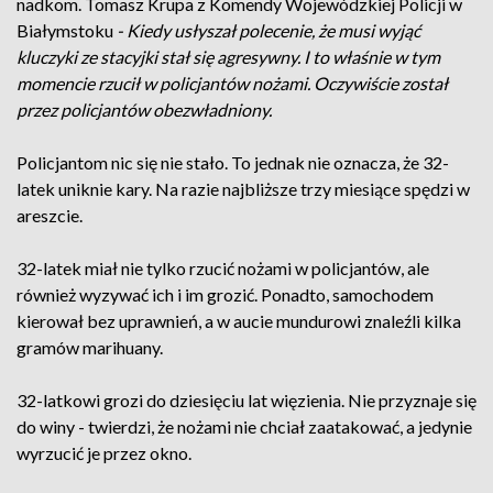
nadkom. Tomasz Krupa z Komendy Wojewódzkiej Policji w
Białymstoku
- Kiedy usłyszał polecenie, że musi wyjąć
kluczyki ze stacyjki stał się agresywny. I to właśnie w tym
momencie rzucił w policjantów nożami. Oczywiście został
przez policjantów obezwładniony.
Policjantom nic się nie stało. To jednak nie oznacza, że 32-
latek uniknie kary. Na razie najbliższe trzy miesiące spędzi w
areszcie.
32-latek miał nie tylko rzucić nożami w policjantów, ale
również wyzywać ich i im grozić. Ponadto, samochodem
kierował bez uprawnień, a w aucie mundurowi znaleźli kilka
gramów marihuany.
32-latkowi grozi do dziesięciu lat więzienia. Nie przyznaje się
do winy - twierdzi, że nożami nie chciał zaatakować, a jedynie
wyrzucić je przez okno.