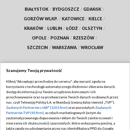
BIAŁYSTOK
/
BYDGOSZCZ
/
GDAŃSK
/
GORZÓW WLKP.
/
KATOWICE
/
KIELCE
/
KRAKÓW
/
LUBLIN
/
ŁÓDŹ
/
OLSZTYN
/
OPOLE
/
POZNAŃ
/
RZESZÓW
/
SZCZECIN
/
WARSZAWA
/
WROCŁAW
Szanujemy Twoją prywatność
Dołącz do nas:
Kliknij "Akceptuję i przechodzę do serwisu", aby wyrazić zgody na
korzystanie z technologii automatycznego śledzenia i zbierania danych,
TVP
dostęp do informacji na Twoim urządzeniu końcowym i ich
Abonament TVP
przechowywanie oraz na przetwarzanie Twoich danych osobowych przez
Regulamin TVP
nas, czyli Telewizję Polską S.A. w likwidacji (zwaną dalej również „TVP”),
Emisja w TVP
Polityka prywatności
Zaufanych Partnerów z IAB* (1201 firm)
oraz pozostałych
Zaufanych
Partnerów TVP (93 firm)
, w celach marketingowych (w tym do
Centrum informacji TVP
Moje zgody
zautomatyzowanego dopasowania reklam do Twoich zainteresowań i
mierzenia ich skuteczności) i pozostałych, które wskazujemy poniżej, a
Naziemna Telewizja Cyfrowa
Pomoc
także zgody na udostępnianie przez nas identyfikatora PPID do Google.