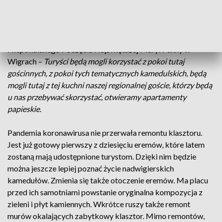
to miejsce. W tym tygodniu klasztor znów szeroko otworzy
się na turystów.
Jak mówi ks. Jacek Nogowski, proboszcz parafii pw.
Niepokalanego Poczęcia Najświętszej Maryi Panny w
Wigrach –
Turyści będą mogli korzystać z pokoi tutaj
gościnnych, z pokoi tych tematycznych kamedulskich, będą
mogli tutaj z tej kuchni naszej regionalnej goście, którzy będą
u nas przebywać skorzystać, otwieramy apartamenty
papieskie.
Pandemia koronawirusa nie przerwała remontu klasztoru.
Jest już gotowy pierwszy z dziesięciu eremów, które latem
zostaną mają udostępnione turystom. Dzięki nim będzie
można jeszcze lepiej poznać życie nadwigierskich
kamedułów. Zmienia się także otoczenie eremów. Ma placu
przed ich samotniami powstanie oryginalna kompozycja z
zieleni i płyt kamiennych. Wkrótce ruszy także remont
murów okalających zabytkowy klasztor. Mimo remontów,