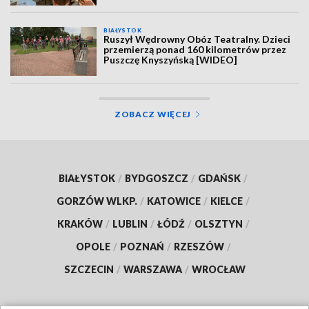
BIAŁYSTOK
Ruszył Wędrowny Obóz Teatralny. Dzieci
przemierzą ponad 160 kilometrów przez
Puszczę Knyszyńską [WIDEO]
ZOBACZ WIĘCEJ
BIAŁYSTOK
/
BYDGOSZCZ
/
GDAŃSK
/
GORZÓW WLKP.
/
KATOWICE
/
KIELCE
/
KRAKÓW
/
LUBLIN
/
ŁÓDŹ
/
OLSZTYN
/
OPOLE
/
POZNAŃ
/
RZESZÓW
/
SZCZECIN
/
WARSZAWA
/
WROCŁAW