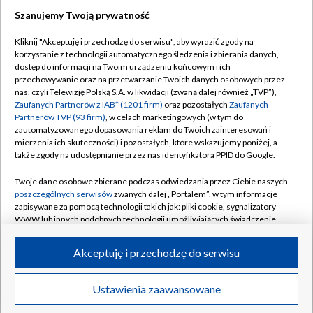
Szanujemy Twoją prywatność
Dołącz do nas:
Kliknij "Akceptuję i przechodzę do serwisu", aby wyrazić zgody na
korzystanie z technologii automatycznego śledzenia i zbierania danych,
TVP
dostęp do informacji na Twoim urządzeniu końcowym i ich
Abonament TVP
przechowywanie oraz na przetwarzanie Twoich danych osobowych przez
Regulamin TVP
nas, czyli Telewizję Polską S.A. w likwidacji (zwaną dalej również „TVP”),
Emisja w TVP
Polityka prywatności
Zaufanych Partnerów z IAB* (1201 firm)
oraz pozostałych
Zaufanych
Partnerów TVP (93 firm)
, w celach marketingowych (w tym do
Centrum informacji TVP
Moje zgody
zautomatyzowanego dopasowania reklam do Twoich zainteresowań i
mierzenia ich skuteczności) i pozostałych, które wskazujemy poniżej, a
Naziemna Telewizja Cyfrowa
Pomoc
także zgody na udostępnianie przez nas identyfikatora PPID do Google.
Sklep TVP
Biuro reklamy
Twoje dane osobowe zbierane podczas odwiedzania przez Ciebie naszych
Rada Programowa
Kontakt
poszczególnych serwisów
zwanych dalej „Portalem”, w tym informacje
zapisywane za pomocą technologii takich jak: pliki cookie, sygnalizatory
System NOS
WWW lub innych podobnych technologii umożliwiających świadczenie
dopasowanych i bezpiecznych usług, personalizację treści oraz reklam,
Informacje o nadawcy
Kanały
udostępnianie funkcji mediów społecznościowych oraz analizowanie
Akceptuję i przechodzę do serwisu
ruchu w Internecie.
Program dla prasy
©2026 Telewizja Polska S.A. w likwidacji
Biuro Reklamy
Twoje dane osobowe zbierane podczas odwiedzania przez Ciebie
Ustawienia zaawansowane
poszczególnych serwisów
na Portalu, takie jak adresy IP, identyfikatory
Ogłoszenie przetargowe
Twoich urządzeń końcowych i identyfikatory plików cookie, informacje o