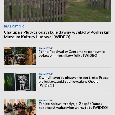
BIAŁYSTOK
Chałupa z Plutycz odzyskuje dawny wygląd w Podlaskim
Muzeum Kultury Ludowej [WIDEO]
BIAŁYSTOK
Ethno Festiwal w Czeremsze ponownie
połączył miłośników folku [WIDEO]
BIAŁYSTOK
Z winyli tworzy niezwykłe portrety. Prace
białostoczanki zachwycają w Opolu
[WIDEO]
BIAŁYSTOK
Taniec, śpiew i tradycja. Zespół Ranok
zakończył wakacyjne warsztaty [WIDEO]