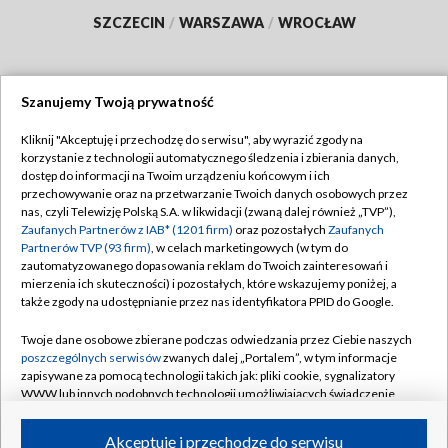
SZCZECIN
/
WARSZAWA
/
WROCŁAW
Szanujemy Twoją prywatność
Dołącz do nas:
Kliknij "Akceptuję i przechodzę do serwisu", aby wyrazić zgody na
korzystanie z technologii automatycznego śledzenia i zbierania danych,
TVP
dostęp do informacji na Twoim urządzeniu końcowym i ich
Abonament TVP
przechowywanie oraz na przetwarzanie Twoich danych osobowych przez
Regulamin TVP
nas, czyli Telewizję Polską S.A. w likwidacji (zwaną dalej również „TVP”),
Emisja w TVP
Polityka prywatności
Zaufanych Partnerów z IAB* (1201 firm)
oraz pozostałych
Zaufanych
Partnerów TVP (93 firm)
, w celach marketingowych (w tym do
Centrum informacji TVP
Moje zgody
zautomatyzowanego dopasowania reklam do Twoich zainteresowań i
mierzenia ich skuteczności) i pozostałych, które wskazujemy poniżej, a
Naziemna Telewizja Cyfrowa
Pomoc
także zgody na udostępnianie przez nas identyfikatora PPID do Google.
Sklep TVP
Biuro reklamy
Twoje dane osobowe zbierane podczas odwiedzania przez Ciebie naszych
Rada Programowa
Kontakt
poszczególnych serwisów
zwanych dalej „Portalem”, w tym informacje
zapisywane za pomocą technologii takich jak: pliki cookie, sygnalizatory
System NOS
WWW lub innych podobnych technologii umożliwiających świadczenie
dopasowanych i bezpiecznych usług, personalizację treści oraz reklam,
Informacje o nadawcy
Kanały
udostępnianie funkcji mediów społecznościowych oraz analizowanie
Akceptuję i przechodzę do serwisu
ruchu w Internecie.