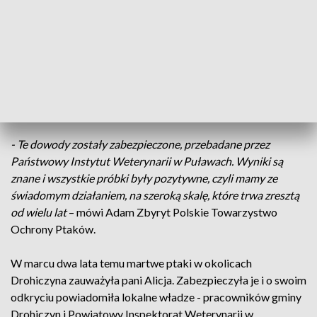
jest nielegalny w krajach Unii Europejskiej. Bez problemu
można go jednak kupić za wschodnią granicą Polski.
Zatruty boczek znaleziono w brzuchu bociana podczas
autopsji. Kostki słoniny znalazła pani Zuzanna, mieszkanka
Drohiczyna, w miejscu, gdzie dzień wcześniej wyprowadzała
psa. On również nie przeżył.
- Te dowody zostały zabezpieczone, przebadane przez
Państwowy Instytut Weterynarii w Puławach. Wyniki są
znane i wszystkie próbki były pozytywne, czyli mamy ze
świadomym działaniem, na szeroką skalę, które trwa zresztą
od wielu lat
– mówi Adam Zbyryt Polskie Towarzystwo
Ochrony Ptaków.
W marcu dwa lata temu martwe ptaki w okolicach
Drohiczyna zauważyła pani Alicja. Zabezpieczyła je i o swoim
odkryciu powiadomiła lokalne władze - pracowników gminy
Drohiczyn i Powiatowy Inspektorat Weterynarii w