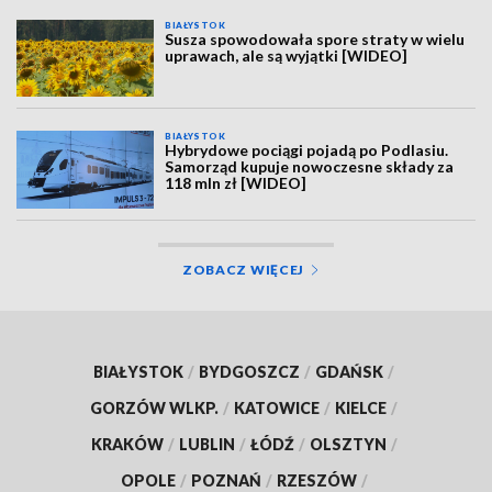
BIAŁYSTOK
Susza spowodowała spore straty w wielu
uprawach, ale są wyjątki [WIDEO]
BIAŁYSTOK
Hybrydowe pociągi pojadą po Podlasiu.
Samorząd kupuje nowoczesne składy za
118 mln zł [WIDEO]
ZOBACZ WIĘCEJ
BIAŁYSTOK
/
BYDGOSZCZ
/
GDAŃSK
/
GORZÓW WLKP.
/
KATOWICE
/
KIELCE
/
KRAKÓW
/
LUBLIN
/
ŁÓDŹ
/
OLSZTYN
/
OPOLE
/
POZNAŃ
/
RZESZÓW
/