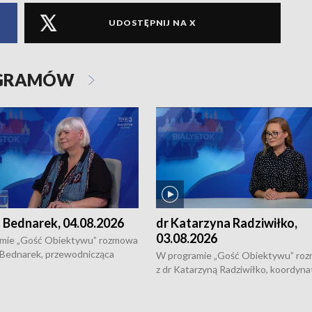
UDOSTĘPNIJ NA X
OGRAMÓW
 Bednarek, 04.08.2026
dr Katarzyna Radziwiłko,
03.08.2026
mie „Gość Obiektywu” rozmowa
 Bednarek, przewodnicząca
W programie „Gość Obiektywu” ro
kiej Rady Seniorów, o walce z
z dr Katarzyną Radziwiłko, koordyna
ią, pomysłach na to jak
projektu "Etnomozaika. Współczes
osoby starsze z domów i jak
dziedzictwo kulturowe wsi" o tym, j
t to by nie były same.
wygląda dzisiejsza kultura polskiej w