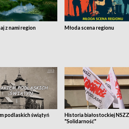
j z nami region
Młoda scena regionu
em podlaskich świątyń
Historia białostockiej NSZ
"Solidarność"