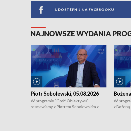
UDOSTĘPNIJ NA FACEBOOKU
NAJNOWSZE WYDANIA PR
Piotr Sobolewski, 05.08.2026
Bożena
W programie "Gość Obiektywu"
W progra
rozmawiamy z Piotrem Sobolewskim z
z Bożeną
Towarzystwa Amickus o możliwościach
Białostoc
wsparcia osób dotkniętych przemocą i
samotnośc
działaniu Ośrodka Pomocy Osobom
wyciągać 
Pokrzywdzonym Przestępstwem.
ważne jes