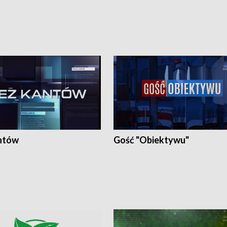
ntów
Gość "Obiektywu"