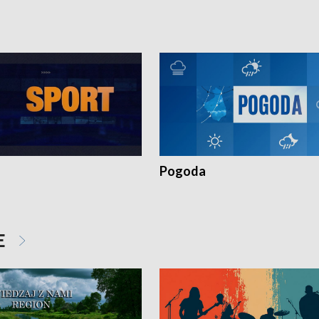
Pogoda
E