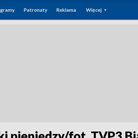
ogramy
Patronaty
Reklama
Więcej
ki pieniędzy/fot. TVP3 B