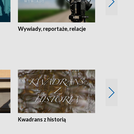
Wywiady, reportaże, relacje
Recepta na...
Z
Kwadrans z historią
Kartki z kal