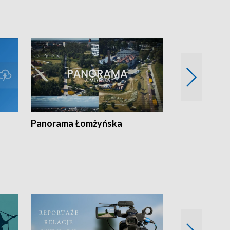
Panorama Łomżyńska
Przegląd suw