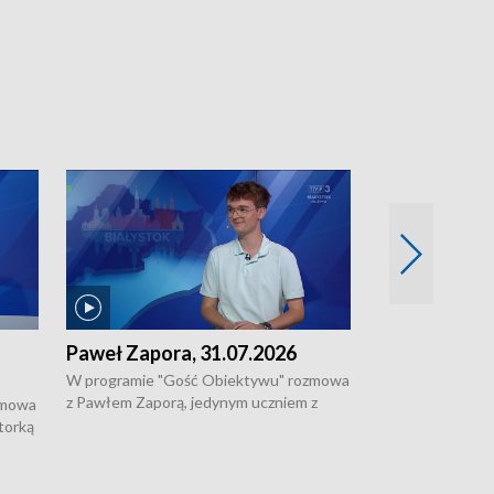
Paweł Zapora, 31.07.2026
Jacek Brzozo
W programie "Gość Obiektywu" rozmowa
W programie „G
z Pawłem Zaporą, jedynym uczniem z
z Jackiem Brzoz
zmowa
regionu, który wziął udział w
podlaskim o syst
torką
prestiżowym programie edukacyjnym dla
ostrzegania w w
ne
uczniów z całego świata organizowanym
ak
w USA przez Uniwersytet Yale.
si.