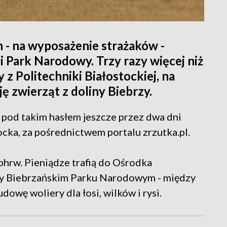
ch - na wyposażenie strażaków -
i Park Narodowy. Trzy razy więcej niż
 z Politechniki Białostockiej, na
ję zwierząt z doliny Biebrzy.
pod takim hasłem jeszcze przez dwa dni
ocka, za pośrednictwem portalu zrzutka.pl.
rphrw. Pieniądze trafią do Ośrodka
rzy Biebrzańskim Parku Narodowym - między
owę woliery dla łosi, wilków i rysi.