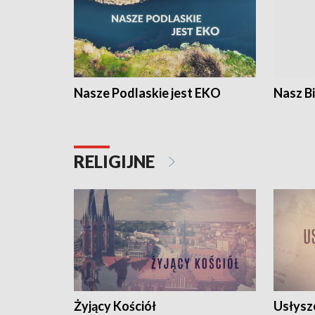
Nasze Podlaskie jest EKO
Nasz B
RELIGIJNE
Żyjący Kościół
Usłysz