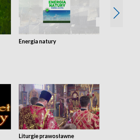
Energia natury
Ogród i nie t
Liturgie prawosławne