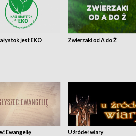
iałystok jest EKO
Zwierzaki od A do Ż
eć Ewangelię
U źródeł wiary