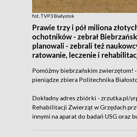
fot. TVP3 Białystok
Prawie trzy i pół miliona złoty
ochotników - zebrał Biebrzańsk
planowali - zebrali też naukowcy
ratowanie, leczenie i rehabilitac
Pomóżmy biebrzańskim zwierzętom! - 
pieniądze zbiera Politechnika Białost
Dokładny adres zbiórki - zrzutka.pl/y
Rehabilitacji Zwierząt w Grzędach p
innymi na aparat do badań USG oraz bud