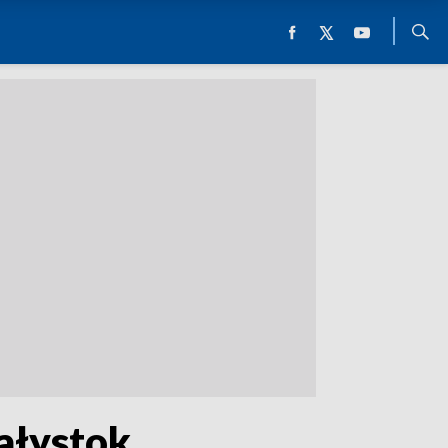
iałystok