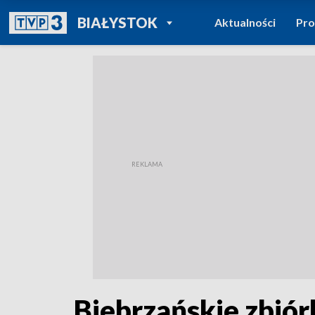
POWRÓT DO
BIAŁYSTOK
Aktualności
Pr
TVP REGIONY
Biebrzańskie zbiór