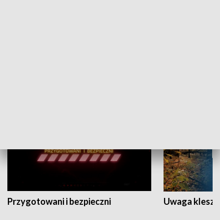
Grajmy Swoje
Białostocki Te
NAUKA I EDUKACJA
Przygotowani i bezpieczni
Uwaga kleszc