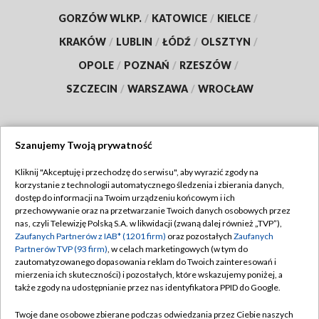
GORZÓW WLKP.
/
KATOWICE
/
KIELCE
/
KRAKÓW
/
LUBLIN
/
ŁÓDŹ
/
OLSZTYN
/
OPOLE
/
POZNAŃ
/
RZESZÓW
/
SZCZECIN
/
WARSZAWA
/
WROCŁAW
Szanujemy Twoją prywatność
Dołącz do nas:
Kliknij "Akceptuję i przechodzę do serwisu", aby wyrazić zgody na
korzystanie z technologii automatycznego śledzenia i zbierania danych,
TVP
dostęp do informacji na Twoim urządzeniu końcowym i ich
Abonament TVP
przechowywanie oraz na przetwarzanie Twoich danych osobowych przez
Regulamin TVP
nas, czyli Telewizję Polską S.A. w likwidacji (zwaną dalej również „TVP”),
Emisja w TVP
Polityka prywatności
Zaufanych Partnerów z IAB* (1201 firm)
oraz pozostałych
Zaufanych
Partnerów TVP (93 firm)
, w celach marketingowych (w tym do
Centrum informacji TVP
Moje zgody
zautomatyzowanego dopasowania reklam do Twoich zainteresowań i
mierzenia ich skuteczności) i pozostałych, które wskazujemy poniżej, a
Naziemna Telewizja Cyfrowa
Pomoc
także zgody na udostępnianie przez nas identyfikatora PPID do Google.
Sklep TVP
Biuro reklamy
Twoje dane osobowe zbierane podczas odwiedzania przez Ciebie naszych