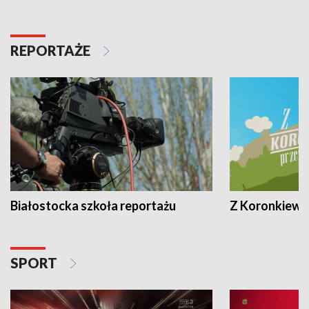
REPORTAŻE
Białostocka szkoła reportażu
Z Koronkiewic
SPORT