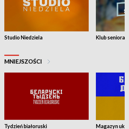
Studio Niedziela
Klub seniora
MNIEJSZOŚCI
Tydzień białoruski
Magazyn ukra