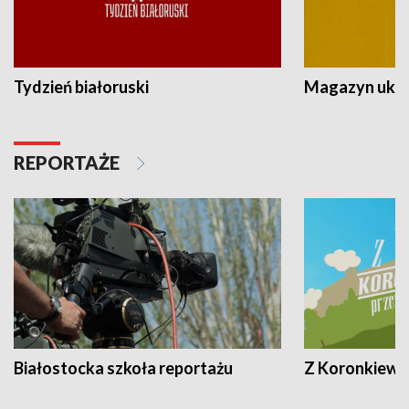
Tydzień białoruski
Magazyn ukra
REPORTAŻE
Białostocka szkoła reportażu
Z Koronkiewic