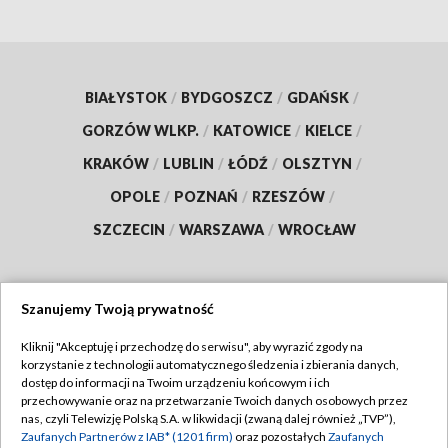
BIAŁYSTOK
/
BYDGOSZCZ
/
GDAŃSK
/
GORZÓW WLKP.
/
KATOWICE
/
KIELCE
/
KRAKÓW
/
LUBLIN
/
ŁÓDŹ
/
OLSZTYN
/
OPOLE
/
POZNAŃ
/
RZESZÓW
/
SZCZECIN
/
WARSZAWA
/
WROCŁAW
Szanujemy Twoją prywatność
Dołącz do nas:
Kliknij "Akceptuję i przechodzę do serwisu", aby wyrazić zgody na
korzystanie z technologii automatycznego śledzenia i zbierania danych,
TVP
dostęp do informacji na Twoim urządzeniu końcowym i ich
Abonament TVP
przechowywanie oraz na przetwarzanie Twoich danych osobowych przez
Regulamin TVP
nas, czyli Telewizję Polską S.A. w likwidacji (zwaną dalej również „TVP”),
Emisja w TVP
Polityka prywatności
Zaufanych Partnerów z IAB* (1201 firm)
oraz pozostałych
Zaufanych