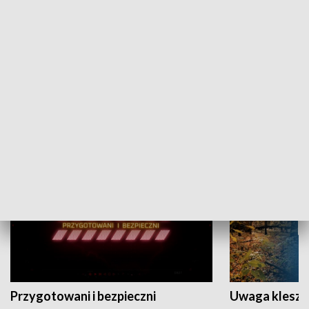
Grajmy Swoje
Białostocki Te
NAUKA I EDUKACJA
Przygotowani i bezpieczni
Uwaga kleszc