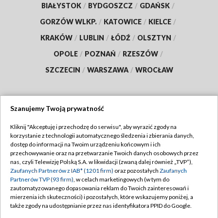
BIAŁYSTOK
/
BYDGOSZCZ
/
GDAŃSK
/
GORZÓW WLKP.
/
KATOWICE
/
KIELCE
/
KRAKÓW
/
LUBLIN
/
ŁÓDŹ
/
OLSZTYN
/
OPOLE
/
POZNAŃ
/
RZESZÓW
/
SZCZECIN
/
WARSZAWA
/
WROCŁAW
Szanujemy Twoją prywatność
Dołącz do nas:
Kliknij "Akceptuję i przechodzę do serwisu", aby wyrazić zgody na
korzystanie z technologii automatycznego śledzenia i zbierania danych,
TVP
dostęp do informacji na Twoim urządzeniu końcowym i ich
Abonament TVP
przechowywanie oraz na przetwarzanie Twoich danych osobowych przez
Regulamin TVP
nas, czyli Telewizję Polską S.A. w likwidacji (zwaną dalej również „TVP”),
Emisja w TVP
Polityka prywatności
Zaufanych Partnerów z IAB* (1201 firm)
oraz pozostałych
Zaufanych
Partnerów TVP (93 firm)
, w celach marketingowych (w tym do
Centrum informacji TVP
Moje zgody
zautomatyzowanego dopasowania reklam do Twoich zainteresowań i
mierzenia ich skuteczności) i pozostałych, które wskazujemy poniżej, a
Naziemna Telewizja Cyfrowa
Pomoc
także zgody na udostępnianie przez nas identyfikatora PPID do Google.
Sklep TVP