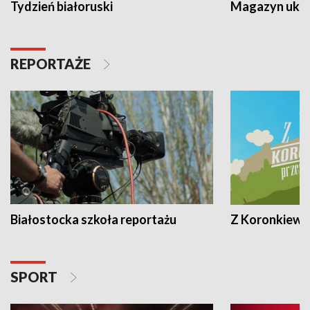
Tydzień białoruski
Magazyn ukra
REPORTAŻE
Białostocka szkoła reportażu
Z Koronkiewic
SPORT