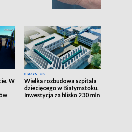
BIAŁYSTOK
cie. W
Wielka rozbudowa szpitala
dziecięcego w Białymstoku.
pów
Inwestycja za blisko 230 mln
y
zł [WIDEO]