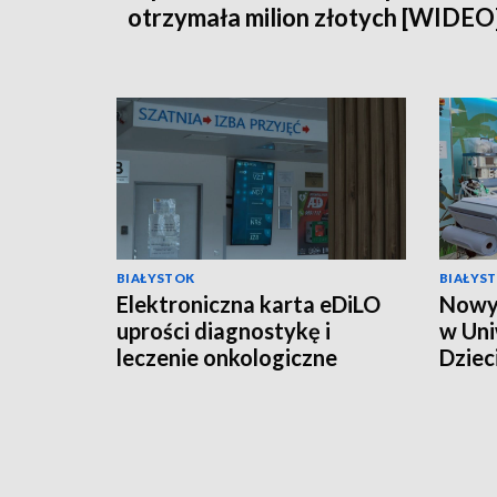
otrzymała milion złotych [WIDEO
BIAŁYSTOK
BIAŁYS
Elektroniczna karta eDiLO
Nowy 
uprości diagnostykę i
w Un
leczenie onkologiczne
Dziec
[WIDEO]
Klini