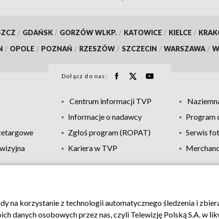
SZCZ
/
GDAŃSK
/
GORZÓW WLKP.
/
KATOWICE
/
KIELCE
/
KRA
N
/
OPOLE
/
POZNAŃ
/
RZESZÓW
/
SZCZECIN
/
WARSZAWA
/
W
Dołącz do nas:
Centrum informacji TVP
Naziemna
Informacje o nadawcy
Program d
zetargowe
Zgłoś program (ROPAT)
Serwis fo
wizyjna
Kariera w TVP
Merchandi
Polityka prywatności
Moje zgody
Pomoc
Biuro re
ody na korzystanie z technologii automatycznego śledzenia i zbie
 danych osobowych przez nas, czyli Telewizję Polską S.A. w likw