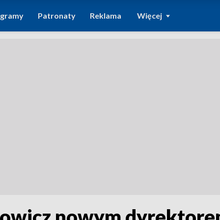
ogramy
Patronaty
Reklama
Więcej
anowicz nowym dyrektor