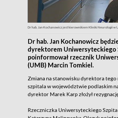
Dr hab. Jan Kochanowicz jest kierownikiem Kliniki Neurologii w 
Dr hab. Jan Kochanowicz będzi
dyrektorem Uniwersyteckiego S
poinformował rzecznik Uniwe
(UMB) Marcin Tomkiel.
Zmiana na stanowisku dyrektora tego n
szpitala w województwie podlaskim na
dyrektor Marek Karp złożył rezygnację
Rzeczniczka Uniwersyteckiego Szpital
Katarzyna Malinowska-Olczyk poinfor