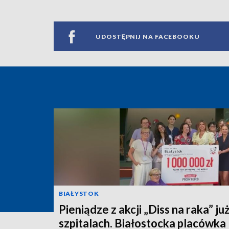
UDOSTĘPNIJ NA FACEBOOKU
BIAŁYSTOK
Pieniądze z akcji „Diss na raka” ju
szpitalach. Białostocka placówka