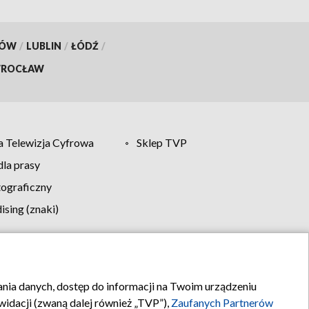
KÓW
/
LUBLIN
/
ŁÓDŹ
/
ROCŁAW
 Telewizja Cyfrowa
Sklep TVP
la prasy
tograficzny
sing (znaki)
klamy
Kontakt
rania danych, dostęp do informacji na Twoim urządzeniu
idacji (zwaną dalej również „TVP”),
Zaufanych Partnerów