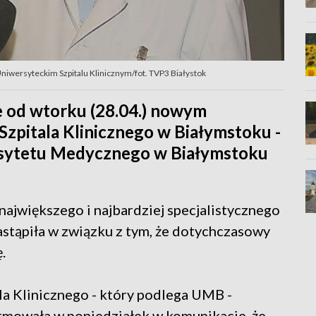
Uniwersyteckim Szpitalu Klinicznym/fot. TVP3 Białystok
e od wtorku (28.04.) nowym
zpitala Klinicznego w Białymstoku -
rsytetu Medycznego w Białymstoku
ajwiększego i najbardziej specjalistycznego
stąpiła w związku z tym, że dotychczasowy
.
a Klinicznego - który podlega UMB -
mowała w poniedziałek w komunikacie, że