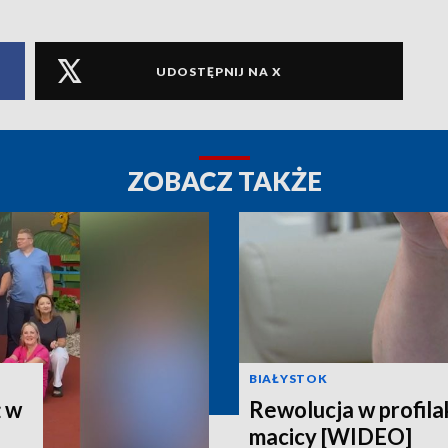
UDOSTĘPNIJ NA X
ZOBACZ TAKŻE
BIAŁYSTOK
ż w
Rewolucja w profila
macicy [WIDEO]