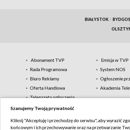
BIAŁYSTOK
/
BYDGO
OLSZTY
Abonament TVP
Emisja w TVP
Rada Programowa
System NOS
Biuro Reklamy
Ogłoszenie pr
Oferta Handlowa
Akademia Tele
Telegazeta ogłoszenia
Szanujemy Twoją prywatność
Regulamin TVP
Kliknij "Akceptuję i przechodzę do serwisu", aby wyrazić zg
końcowym i ich przechowywanie oraz na przetwarzanie Twoich