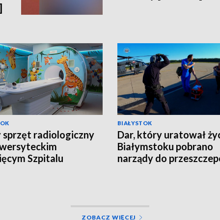
]
TOK
BIAŁYSTOK
sprzęt radiologiczny
Dar, który uratował ży
iwersyteckim
Białymstoku pobrano
ięcym Szpitalu
narządy do przeszcze
cznym [WIDEO]
od młodego mężczyzn
[WIDEO]
ZOBACZ WIĘCEJ