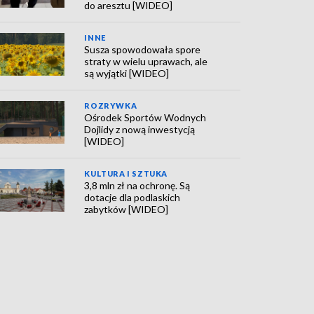
do aresztu [WIDEO]
INNE
Susza spowodowała spore
straty w wielu uprawach, ale
są wyjątki [WIDEO]
ROZRYWKA
Ośrodek Sportów Wodnych
Dojlidy z nową inwestycją
[WIDEO]
KULTURA I SZTUKA
3,8 mln zł na ochronę. Są
dotacje dla podlaskich
zabytków [WIDEO]