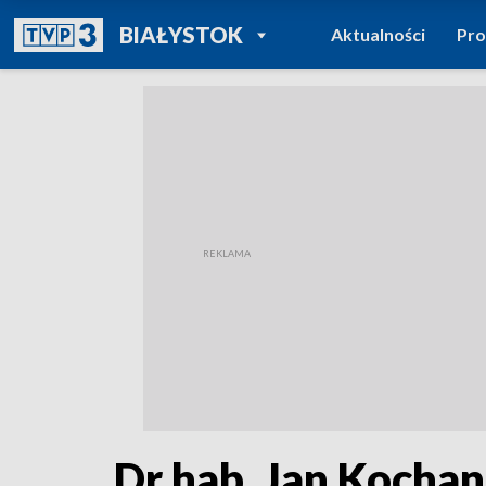
POWRÓT DO
BIAŁYSTOK
Aktualności
Pr
TVP REGIONY
Dr hab. Jan Koch