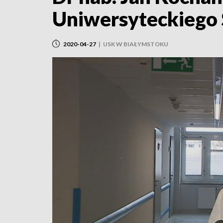
Uniwersyteckiego S
2020-04-27
|
USK W BIAŁYMSTOKU