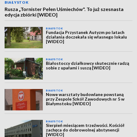
BIAŁYSTOK
Rusza „Tornister Pełen Uśmiechów". To już szesnasta
edycja zbiórki [WIDEO]
BIAŁYSTOK
Fundacja Przystanek Autyzm po latach
działania doczekała się własnego lokalu
[WIDEO]
BIAŁYSTOK
Białostoccy działkowcy skutecznie radzą
sobie z upałami i suszą [WIDEO]
BIAŁYSTOK
Nowe warsztaty budowlane powstaną
przy Zespole Szkół Zawodowych nr 5 w
Białymstoku [WIDEO]
BIAŁYSTOK
Sierpień miesiącem trzeźwości. Kościół
zachęca do dobrowolnej abstynencji
[WIDEO]