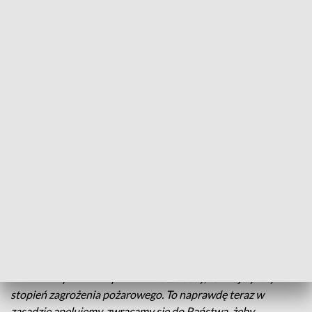
stopień wilgotności tej ściółki.
Nadleśnictwa cały czas monitorują sytuacje. Pomagają im
nowoczesne technologie takie jak na przykład
wagosuszarka. Maszyna w ciągu pięciu, dziesięciu minut
ocenia wilgotność ściółki. Wyniki od kilku dni nie są
optymistyczne. Jak mówi Karol Białous z Nadleśnictwa
Dojlidy
- Mierzy nam wagę i określa, jaka była waga przed
suszeniem i jaka była po suszeniu, dzięki czemu możemy
określić wilgotność tej ściółki.
W w lasach niemal całym kraju jest trzeci, najwyższy stopień
zagrożenie pożarowego, stąd zakazy wstępu do lasów w
niektórych nadleśnictwach. W naszym regionie takich
ograniczeń nie ma, ale jest apel o ostrożność. Jak powiedział
Jarosław Krawczyk z Regionalnej Dyrekcji Lasów
Państwowych w Białymstoku -
Jest duży, ten najwyższy
stopień zagrożenia pożarowego. To naprawdę teraz w
zasadzie apelujemy, zwracamy się do Państwa, żeby