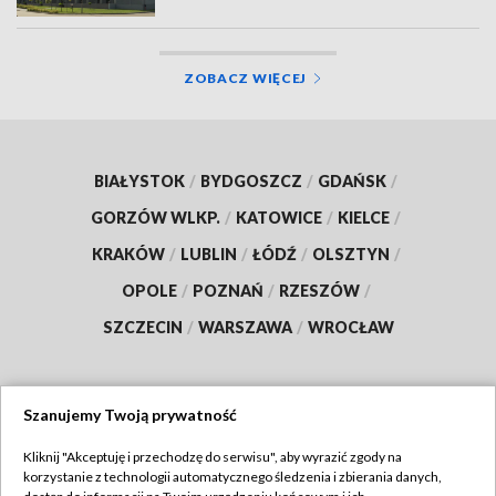
ZOBACZ WIĘCEJ
BIAŁYSTOK
/
BYDGOSZCZ
/
GDAŃSK
/
GORZÓW WLKP.
/
KATOWICE
/
KIELCE
/
KRAKÓW
/
LUBLIN
/
ŁÓDŹ
/
OLSZTYN
/
OPOLE
/
POZNAŃ
/
RZESZÓW
/
SZCZECIN
/
WARSZAWA
/
WROCŁAW
Szanujemy Twoją prywatność
Dołącz do nas:
Kliknij "Akceptuję i przechodzę do serwisu", aby wyrazić zgody na
korzystanie z technologii automatycznego śledzenia i zbierania danych,
TVP