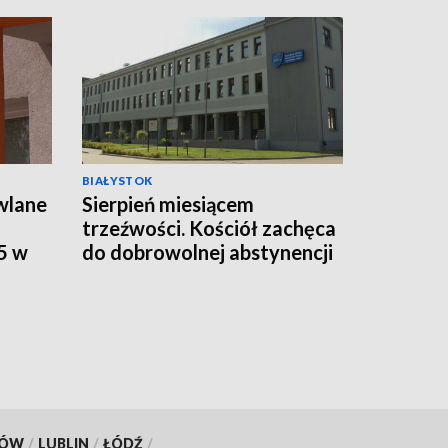
BIAŁYSTOK
wlane
Sierpień miesiącem
trzeźwości. Kościół zachęca
5 w
do dobrowolnej abstynencji
[WIDEO]
KÓW
/
LUBLIN
/
ŁÓDŹ
/