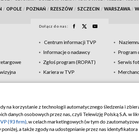
N
/
OPOLE
/
POZNAŃ
/
RZESZÓW
/
SZCZECIN
/
WARSZAWA
/
W
Dołącz do nas:
Centrum informacji TVP
Naziemna
Informacje o nadawcy
Program d
zetargowe
Zgłoś program (ROPAT)
Serwis fo
wizyjna
Kariera w TVP
Merchandi
Polityka prywatności
Moje zgody
Pomoc
Biuro re
ody na korzystanie z technologii automatycznego śledzenia i zbie
 danych osobowych przez nas, czyli Telewizję Polską S.A. w likw
VP (93 firm)
, w celach marketingowych (w tym do zautomatyzow
 poniżej, a także zgody na udostępnianie przez nas identyfikator