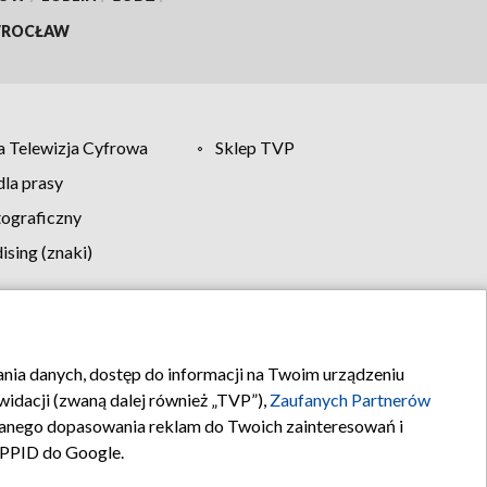
ROCŁAW
 Telewizja Cyfrowa
Sklep TVP
la prasy
tograficzny
sing (znaki)
klamy
Kontakt
rania danych, dostęp do informacji na Twoim urządzeniu
idacji (zwaną dalej również „TVP”),
Zaufanych Partnerów
anego dopasowania reklam do Twoich zainteresowań i
a PPID do Google.