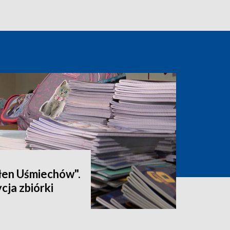
łen Uśmiechów".
cja zbiórki