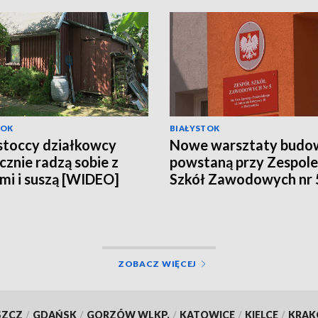
TOK
BIAŁYSTOK
stoccy działkowcy
Nowe warsztaty budo
cznie radzą sobie z
powstaną przy Zespole
mi i suszą [WIDEO]
Szkół Zawodowych nr 
Białymstoku [WIDEO]
ZOBACZ WIĘCEJ
SZCZ
/
GDAŃSK
/
GORZÓW WLKP.
/
KATOWICE
/
KIELCE
/
KRA