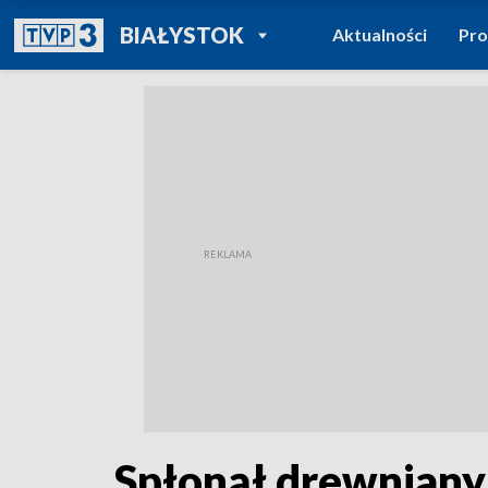
POWRÓT DO
BIAŁYSTOK
Aktualności
Pr
TVP REGIONY
Spłonął drewniany