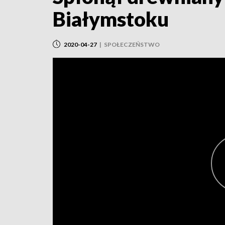
Białymstoku
2020-04-27
|
SPOŁECZEŃSTWO