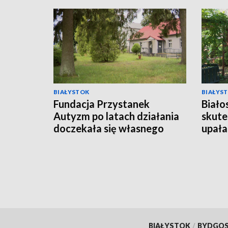
BIAŁYSTOK
BIAŁYS
Fundacja Przystanek
Biało
Autyzm po latach działania
skute
doczekała się własnego
upała
lokalu [WIDEO]
BIAŁYSTOK
/
BYDGO