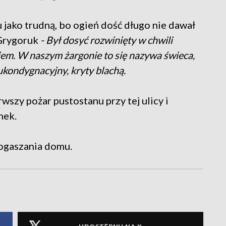
 jako trudną, bo ogień dość długo nie dawał
 Grygoruk
- Był dosyć rozwinięty w chwili
iem. W naszym żargonie to się nazywa świeca,
ukondygnacyjny, kryty blachą.
wszy pożar pustostanu przy tej ulicy i
nek.
dogaszania domu.