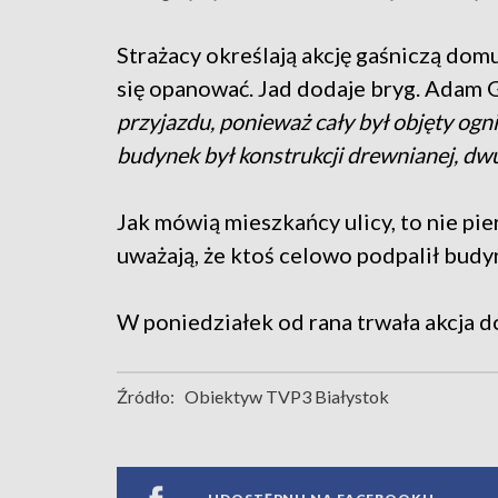
Strażacy określają akcję gaśniczą domu
się opanować. Jad dodaje bryg. Adam
przyjazdu, ponieważ cały był objęty ogn
budynek był konstrukcji drewnianej, dw
Jak mówią mieszkańcy ulicy, to nie pier
uważają, że ktoś celowo podpalił budy
W poniedziałek od rana trwała akcja 
Źródło:
Obiektyw TVP3 Białystok