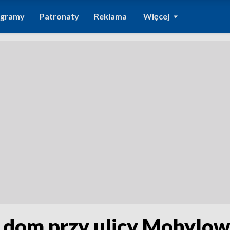
ogramy
Patronaty
Reklama
Więcej
 dom przy ulicy Mohylow