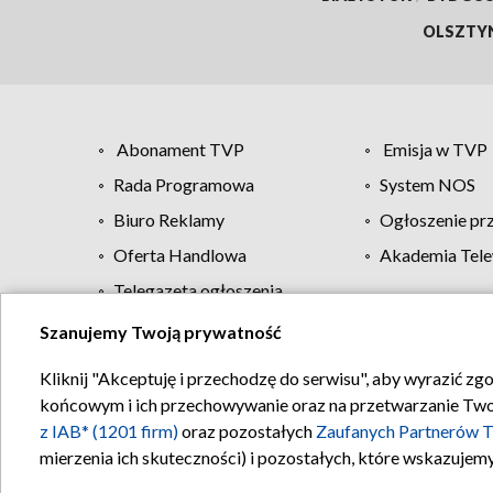
OLSZTY
Abonament TVP
Emisja w TVP
Rada Programowa
System NOS
Biuro Reklamy
Ogłoszenie pr
Oferta Handlowa
Akademia Tele
Telegazeta ogłoszenia
Szanujemy Twoją prywatność
Regulamin TVP
Kliknij "Akceptuję i przechodzę do serwisu", aby wyrazić zg
końcowym i ich przechowywanie oraz na przetwarzanie Twoich
z IAB* (1201 firm)
oraz pozostałych
Zaufanych Partnerów T
mierzenia ich skuteczności) i pozostałych, które wskazujemy