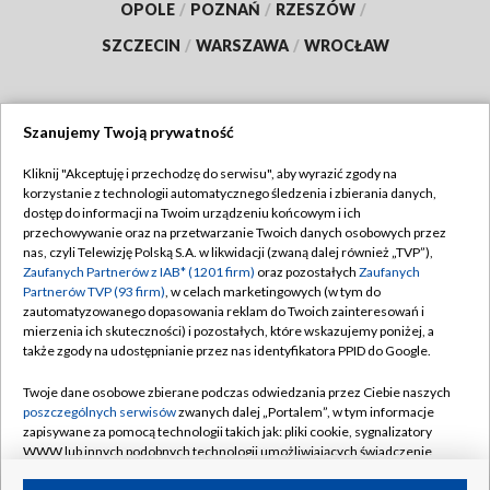
OPOLE
/
POZNAŃ
/
RZESZÓW
/
SZCZECIN
/
WARSZAWA
/
WROCŁAW
Szanujemy Twoją prywatność
Dołącz do nas:
Kliknij "Akceptuję i przechodzę do serwisu", aby wyrazić zgody na
korzystanie z technologii automatycznego śledzenia i zbierania danych,
TVP
dostęp do informacji na Twoim urządzeniu końcowym i ich
Abonament TVP
przechowywanie oraz na przetwarzanie Twoich danych osobowych przez
Regulamin TVP
nas, czyli Telewizję Polską S.A. w likwidacji (zwaną dalej również „TVP”),
Emisja w TVP
Polityka prywatności
Zaufanych Partnerów z IAB* (1201 firm)
oraz pozostałych
Zaufanych
Partnerów TVP (93 firm)
, w celach marketingowych (w tym do
Centrum informacji TVP
Moje zgody
zautomatyzowanego dopasowania reklam do Twoich zainteresowań i
mierzenia ich skuteczności) i pozostałych, które wskazujemy poniżej, a
Naziemna Telewizja Cyfrowa
Pomoc
także zgody na udostępnianie przez nas identyfikatora PPID do Google.
Sklep TVP
Biuro reklamy
Twoje dane osobowe zbierane podczas odwiedzania przez Ciebie naszych
Rada Programowa
Kontakt
poszczególnych serwisów
zwanych dalej „Portalem”, w tym informacje
zapisywane za pomocą technologii takich jak: pliki cookie, sygnalizatory
System NOS
WWW lub innych podobnych technologii umożliwiających świadczenie
dopasowanych i bezpiecznych usług, personalizację treści oraz reklam,
Informacje o nadawcy
Kanały