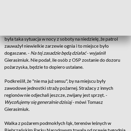
patrolowaniu
- poinformował Gierasimiuk.
Rzecznik Komendy Wojewódzkiej Państwowej Straży
Pożarnej w Białymstoku dodał, że patrole będą reagować na
bieżąco, dogaszać, jeśli będzie taka konieczność. Podał, że
była taka sytuacja w nocy z soboty na niedzielę, że patrol
zauważył niewielkie zarzewie ognia i to miejsce było
dogaszane. -
Na tej zasadzie będą działać
- wyjaśnił
Gierasimiuk. Nie podał, ile osób z OSP zostanie do dozoru
pożarzyska, będzie to dopiero ustalane.
Podkreślił, że "nie ma już sensu", by na miejscu były
zawodowe jednostki straży pożarnej. Strażacy z innych
regionów nie odjechali jeszcze, zwijany jest sprzęt. -
Wycofujemy się generalnie dzisiaj
- mówi Tomasz
Gierasimiuk.
Walka z pożarem podmokłych łąk, terenów leśnych w
Biebrzańskim Parku Narodowym trwała od prawie tygodnia.