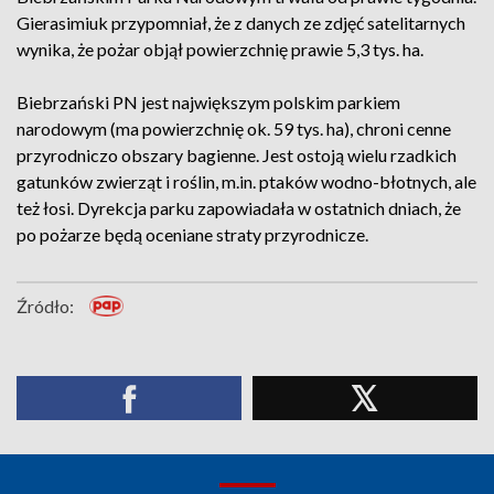
Gierasimiuk przypomniał, że z danych ze zdjęć satelitarnych
wynika, że pożar objął powierzchnię prawie 5,3 tys. ha.
Biebrzański PN jest największym polskim parkiem
narodowym (ma powierzchnię ok. 59 tys. ha), chroni cenne
przyrodniczo obszary bagienne. Jest ostoją wielu rzadkich
gatunków zwierząt i roślin, m.in. ptaków wodno-błotnych, ale
też łosi. Dyrekcja parku zapowiadała w ostatnich dniach, że
po pożarze będą oceniane straty przyrodnicze.
Źródło: