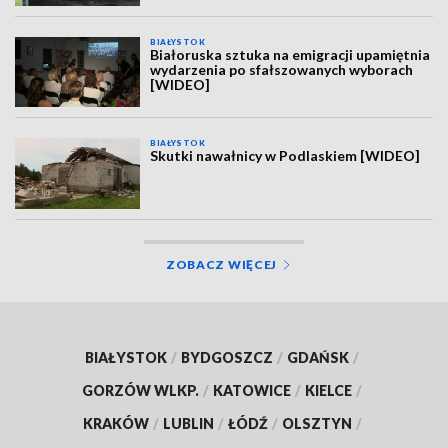
BIAŁYSTOK
Białoruska sztuka na emigracji upamiętnia
wydarzenia po sfałszowanych wyborach
[WIDEO]
BIAŁYSTOK
Skutki nawałnicy w Podlaskiem [WIDEO]
ZOBACZ WIĘCEJ
BIAŁYSTOK
/
BYDGOSZCZ
/
GDAŃSK
/
GORZÓW WLKP.
/
KATOWICE
/
KIELCE
/
KRAKÓW
/
LUBLIN
/
ŁÓDŹ
/
OLSZTYN
/