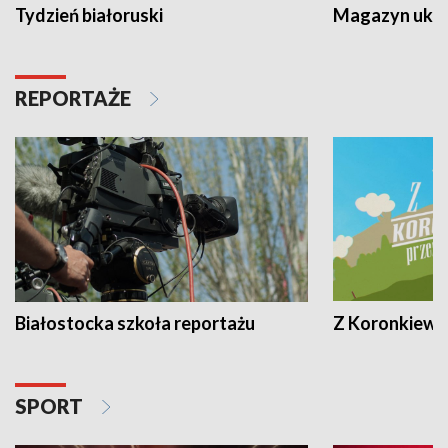
Tydzień białoruski
Magazyn ukra
REPORTAŻE
Białostocka szkoła reportażu
Z Koronkiewic
SPORT