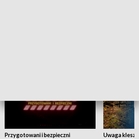
Grajmy Swoje
Białostocki Te
NAUKA I EDUKACJA
Przygotowani i bezpieczni
Uwaga kleszc