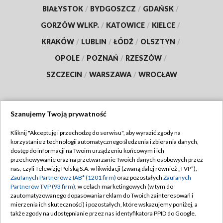
BIAŁYSTOK
/
BYDGOSZCZ
/
GDAŃSK
/
GORZÓW WLKP.
/
KATOWICE
/
KIELCE
/
KRAKÓW
/
LUBLIN
/
ŁÓDŹ
/
OLSZTYN
/
OPOLE
/
POZNAŃ
/
RZESZÓW
/
SZCZECIN
/
WARSZAWA
/
WROCŁAW
Szanujemy Twoją prywatność
Dołącz do nas:
Kliknij "Akceptuję i przechodzę do serwisu", aby wyrazić zgody na
korzystanie z technologii automatycznego śledzenia i zbierania danych,
TVP
dostęp do informacji na Twoim urządzeniu końcowym i ich
Abonament TVP
przechowywanie oraz na przetwarzanie Twoich danych osobowych przez
Regulamin TVP
nas, czyli Telewizję Polską S.A. w likwidacji (zwaną dalej również „TVP”),
Emisja w TVP
Polityka prywatności
Zaufanych Partnerów z IAB* (1201 firm)
oraz pozostałych
Zaufanych
Partnerów TVP (93 firm)
, w celach marketingowych (w tym do
Centrum informacji TVP
Moje zgody
zautomatyzowanego dopasowania reklam do Twoich zainteresowań i
mierzenia ich skuteczności) i pozostałych, które wskazujemy poniżej, a
Naziemna Telewizja Cyfrowa
Pomoc
także zgody na udostępnianie przez nas identyfikatora PPID do Google.