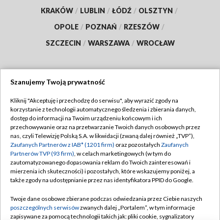
KRAKÓW
/
LUBLIN
/
ŁÓDŹ
/
OLSZTYN
/
OPOLE
/
POZNAŃ
/
RZESZÓW
/
SZCZECIN
/
WARSZAWA
/
WROCŁAW
Szanujemy Twoją prywatność
Dołącz do nas:
Kliknij "Akceptuję i przechodzę do serwisu", aby wyrazić zgody na
korzystanie z technologii automatycznego śledzenia i zbierania danych,
TVP
dostęp do informacji na Twoim urządzeniu końcowym i ich
Abonament TVP
przechowywanie oraz na przetwarzanie Twoich danych osobowych przez
Regulamin TVP
nas, czyli Telewizję Polską S.A. w likwidacji (zwaną dalej również „TVP”),
Emisja w TVP
Polityka prywatności
Zaufanych Partnerów z IAB* (1201 firm)
oraz pozostałych
Zaufanych
Partnerów TVP (93 firm)
, w celach marketingowych (w tym do
Centrum informacji TVP
Moje zgody
zautomatyzowanego dopasowania reklam do Twoich zainteresowań i
mierzenia ich skuteczności) i pozostałych, które wskazujemy poniżej, a
Naziemna Telewizja Cyfrowa
Pomoc
także zgody na udostępnianie przez nas identyfikatora PPID do Google.
Sklep TVP
Biuro reklamy
Twoje dane osobowe zbierane podczas odwiedzania przez Ciebie naszych
Rada Programowa
Kontakt
poszczególnych serwisów
zwanych dalej „Portalem”, w tym informacje
zapisywane za pomocą technologii takich jak: pliki cookie, sygnalizatory