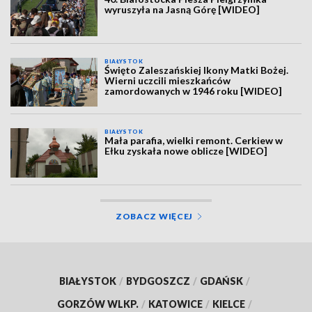
wyruszyła na Jasną Górę [WIDEO]
BIAŁYSTOK
Święto Zaleszańskiej Ikony Matki Bożej.
Wierni uczcili mieszkańców
zamordowanych w 1946 roku [WIDEO]
BIAŁYSTOK
Mała parafia, wielki remont. Cerkiew w
Ełku zyskała nowe oblicze [WIDEO]
ZOBACZ WIĘCEJ
BIAŁYSTOK
/
BYDGOSZCZ
/
GDAŃSK
/
GORZÓW WLKP.
/
KATOWICE
/
KIELCE
/