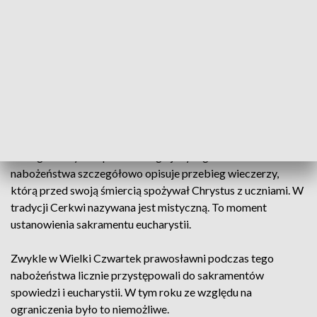
prawosławnego, rano tego dnia jest sprawowana liturgia św.
Bazylego Wielkiego.
W katedrze pod wezwaniem św. Mikołaja w Białymstoku
liturgii przewodniczył ordynariusz prawosławnej diecezji
białostocko-gdańskiej abp Jakub. Zwierzchnik Cerkwi w
Polsce metropolita Sawa przewodniczył uroczystościom w
katedrze metropolitalnej św. Marii Magdaleny w Warszawie.
Ewangelia czytana podczas tego jedynego w roku
nabożeństwa szczegółowo opisuje przebieg wieczerzy,
którą przed swoją śmiercią spożywał Chrystus z uczniami. W
tradycji Cerkwi nazywana jest mistyczną. To moment
ustanowienia sakramentu eucharystii.
Zwykle w Wielki Czwartek prawosławni podczas tego
nabożeństwa licznie przystępowali do sakramentów
spowiedzi i eucharystii. W tym roku ze względu na
ograniczenia było to niemożliwe.