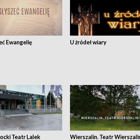
eć Ewangelię
U źródeł wiary
ocki Teatr Lalek
Wierszalin. Teatr Wierszali