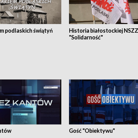
em podlaskich świątyń
Historia białostockiej NSZ
"Solidarność"
ntów
Gość "Obiektywu"