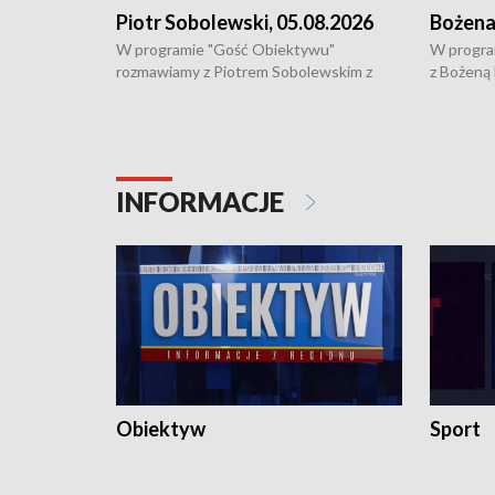
Piotr Sobolewski, 05.08.2026
Bożena
W programie "Gość Obiektywu"
W progra
rozmawiamy z Piotrem Sobolewskim z
z Bożeną
Towarzystwa Amickus o możliwościach
Białostoc
wsparcia osób dotkniętych przemocą i
samotnośc
działaniu Ośrodka Pomocy Osobom
wyciągać 
Pokrzywdzonym Przestępstwem.
ważne jes
INFORMACJE
Obiektyw
Sport