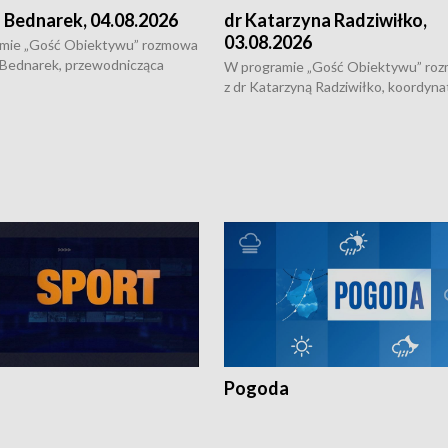
 Bednarek, 04.08.2026
dr Katarzyna Radziwiłko,
03.08.2026
mie „Gość Obiektywu” rozmowa
 Bednarek, przewodnicząca
W programie „Gość Obiektywu” ro
kiej Rady Seniorów, o walce z
z dr Katarzyną Radziwiłko, koordyna
ią, pomysłach na to jak
projektu "Etnomozaika. Współczes
osoby starsze z domów i jak
dziedzictwo kulturowe wsi" o tym, j
t to by nie były same.
wygląda dzisiejsza kultura polskiej w
Pogoda