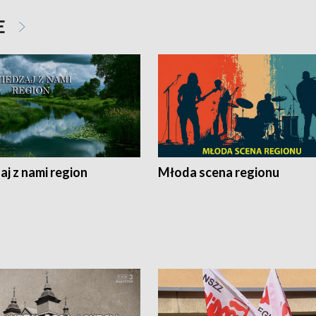
E
j z nami region
Młoda scena regionu