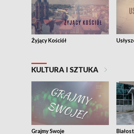
Żyjący Kościół
Usłysz
KULTURA I SZTUKA
Grajmy Swoje
Białost