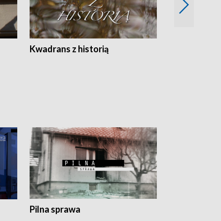
Z
Kwadrans z historią
Kartki z kal
Pilna sprawa