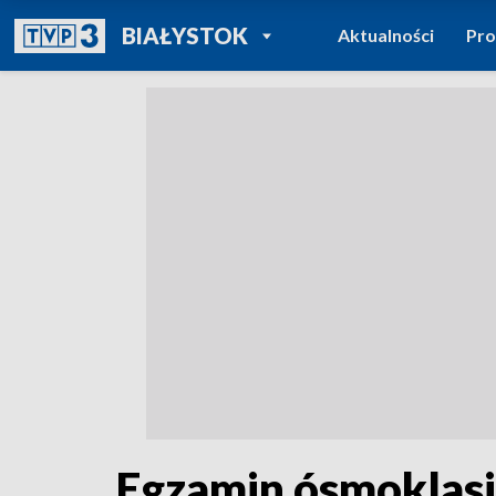
POWRÓT DO
BIAŁYSTOK
Aktualności
Pr
TVP REGIONY
Egzamin ósmoklasis