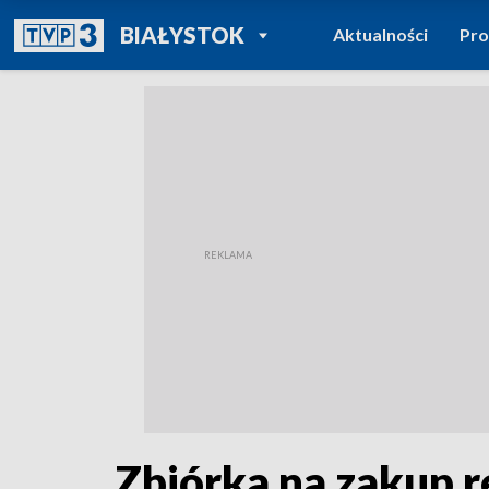
POWRÓT DO
BIAŁYSTOK
Aktualności
Pr
TVP REGIONY
Zbiórka na zakup re