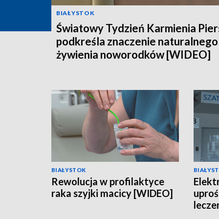
BIAŁYSTOK
Światowy Tydzień Karmienia Pier
podkreśla znaczenie naturalnego
żywienia noworodków [WIDEO]
BIAŁYSTOK
BIAŁYS
Rewolucja w profilaktyce
Elekt
raka szyjki macicy [WIDEO]
uproś
lecze
[WID