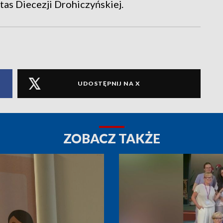
as Diecezji Drohiczyńskiej.
UDOSTĘPNIJ NA X
ZOBACZ TAKŻE