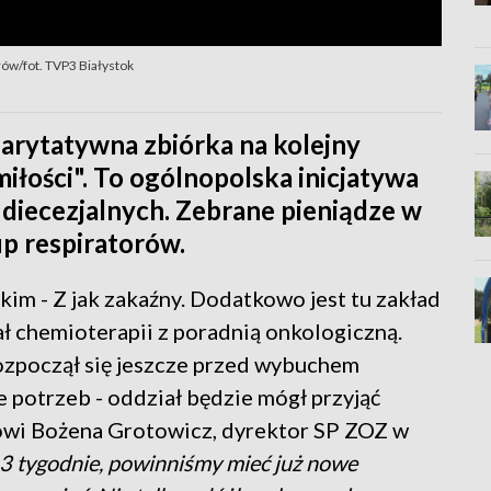
rów/fot. TVP3 Białystok
harytatywna zbiórka na kolejny
miłości". To ogólnopolska inicjatywa
s diecezjalnych. Zebrane pieniądze w
up respiratorów.
kim - Z jak zakaźny. Dodatkowo jest tu zakład
ł chemioterapii z poradnią onkologiczną.
ozpoczął się jeszcze przed wybuchem
e potrzeb - oddział będzie mógł przyjąć
ówi Bożena Grotowicz, dyrektor SP ZOZ w
-3 tygodnie, powinniśmy mieć już nowe