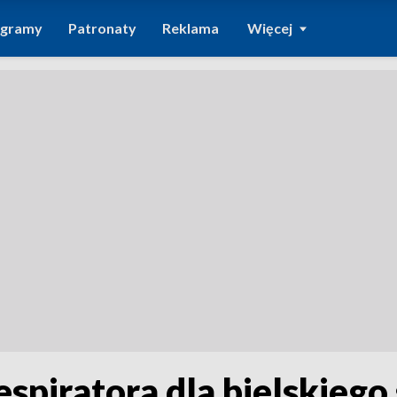
ogramy
Patronaty
Reklama
Więcej
spiratora dla bielskiego 