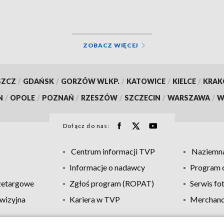
ZOBACZ WIĘCEJ
SZCZ
/
GDAŃSK
/
GORZÓW WLKP.
/
KATOWICE
/
KIELCE
/
KRA
N
/
OPOLE
/
POZNAŃ
/
RZESZÓW
/
SZCZECIN
/
WARSZAWA
/
W
Dołącz do nas:
Centrum informacji TVP
Naziemna
Informacje o nadawcy
Program d
zetargowe
Zgłoś program (ROPAT)
Serwis fo
wizyjna
Kariera w TVP
Merchandi