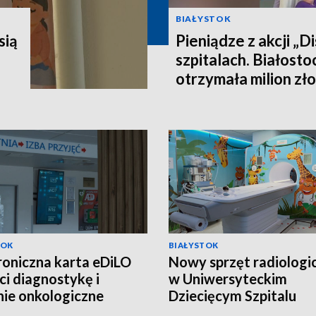
BIAŁYSTOK
sią
Pieniądze z akcji „Di
szpitalach. Białost
otrzymała milion z
TOK
BIAŁYSTOK
roniczna karta eDiLO
Nowy sprzęt radiologi
ci diagnostykę i
w Uniwersyteckim
nie onkologiczne
Dziecięcym Szpitalu
EO]
Klinicznym [WIDEO]