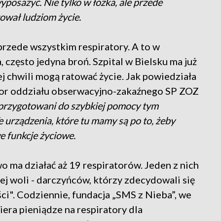
posażyć. Nie tylko w łóżka, ale przede
tował ludziom życie.
przede wszystkim respiratory. A to w
 często jedyna broń. Szpital w Bielsku ma już
ej chwili mogą ratować życie. Jak powiedziała
or oddziału obserwacyjno-zakaźnego SP ZOZ
przygotowani do szybkiej pomocy tym
 urządzenia, które tu mamy są po to, żeby
e funkcje życiowe.
ma działać aż 19 respiratorów. Jeden z nich
j woli - darczyńców, którzy zdecydowali się
ści". Codziennie, fundacja „SMS z Nieba”, we
iera pieniądze na respiratory dla