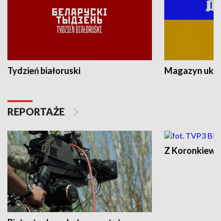
Tydzień białoruski
Magazyn ukra
REPORTAŻE
Z Koronkiewic