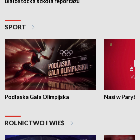
Białostocka szkoła reportażu
SPORT
Podlaska Gala Olimpijska
Nasi w Paryżu
ROLNICTWO I WIEŚ