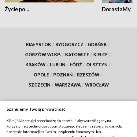
Życie po...
DorastaMy
BIAŁYSTOK
/
BYDGOSZCZ
/
GDAŃSK
/
GORZÓW WLKP.
/
KATOWICE
/
KIELCE
/
KRAKÓW
/
LUBLIN
/
ŁÓDŹ
/
OLSZTYN
/
OPOLE
/
POZNAŃ
/
RZESZÓW
/
SZCZECIN
/
WARSZAWA
/
WROCŁAW
Szanujemy Twoją prywatność
Dołącz do nas:
Kliknij "Akceptuję i przechodzę do serwisu", aby wyrazić zgody na
korzystanie z technologii automatycznego śledzenia i zbierania danych,
TVP
dostęp do informacji na Twoim urządzeniu końcowym i ich